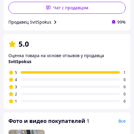
Чат с продавцом
Продавец SvitSpokus
99%
5.0
Оценка товара на основе отзывов у продавца
SvitSpokus
5
1
4
0
3
0
2
0
1
0
Фото и видео покупателей
1
Все