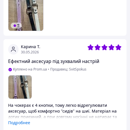
5
Карина Т.
30.05.2026
Ефектний аксесуар під зухвалий настрій
Куплено на Prom.ua
•
Продавец: SvitSpokus
На чокерах є 4 кнопки, тому легко відрегулювати
аксесуар, щоб комфортно "сидів" на шиї. Матеріал на
дотик приємний, а при довгому носінні не натирає та
не заважає. Що мені подобається, то з будь-яким
Подробнее
одягом такий чокер виглядатиме як "яскравий акцент"