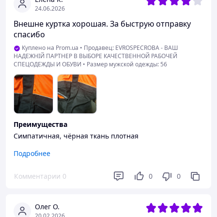
24.06.2026
Внешне куртка хорошая. За быструю отправку
спасибо
Куплено на Prom.ua
•
Продавец: EVROSPECROBA - ВАШ
НАДЕЖНІЙ ПАРТНЕР В ВЫБОРЕ КАЧЕСТВЕННОЙ РАБОЧЕЙ
СПЕЦОДЕЖДЫ И ОБУВИ
•
Размер мужской одежды: 56
Преимущества
Симпатичная, чёрная ткань плотная
Недостатки
Подробнее
Оранжевая ткань тонкая, небольшая дырка на груди
Комментарии
0
0
0
Олег О.
20.02.2026