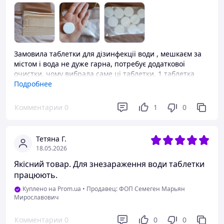
Замовила таблетки для дізинфекції води , мешкаєм за
містом і вода не дуже гарна, потребує додаткової
очистки, чому вибрала саме ці таблетки, 1 таблетка
8.68 на великий объєм 1250л. Саме те що потрібно для
Подробнее
родини. Вода набагато краще стала
Комментарии
0
1
0
Преимущества
На великий объєм
Недостатки
Тетяна Г.
18.05.2026
Не виявили
Якісний товар. Для знезараження води таблетки
працюють.
Куплено на Prom.ua
•
Продавец: ФОП Семеген Марьян
Мирославович
Комментарии
0
0
0