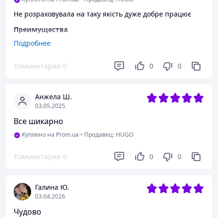
Не розраховувала на таку якість дуже добре працює
Преимущества
Дякую
Подробнее
Недостатки
Комментарии
0
0
0
Все сподобалось
Анжела Ш.
03.05.2025
Все шикарно
Куплено на Prom.ua
•
Продавец: HUGO
Комментарии
0
0
0
Галина Ю.
03.04.2026
Чудово