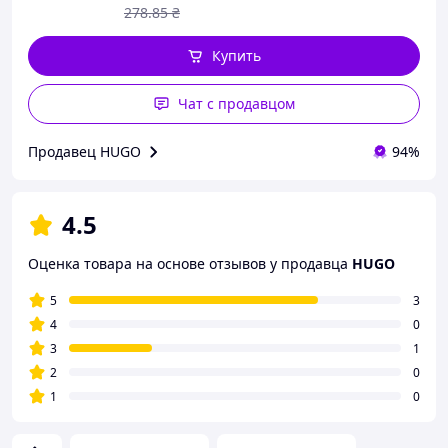
278
.85
₴
Купить
Чат с продавцом
Продавец HUGO
94%
4.5
Оценка товара на основе отзывов у продавца
HUGO
5
3
4
0
3
1
2
0
1
0