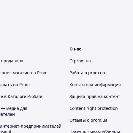
О нас
 продавцов
О prom.ua
ернет-магазин
на Prom
Работа в prom.ua
авать на Prom
Контактная информация
 в Каталоге ProSale
Защита прав на контент
 — медиа для
Content right protection
ателей
Отзывы о prom.ua
 интернет-предпринимателей
Кращі
Помощь Силам обороны