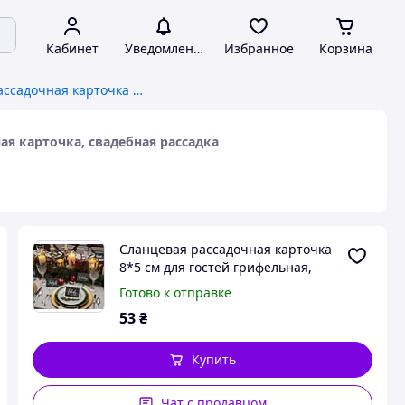
Кабинет
Уведомления
Избранное
Корзина
Сланцевая рассадочная карточка 8*5 см для гостей грифельная, банкетная карточка, свадебная рассадка
ая карточка, свадебная рассадка
Сланцевая рассадочная карточка
8*5 см для гостей грифельная,
банкетная карточка, свадебная
Готово к отправке
рассадка
53
₴
Купить
Чат с продавцом