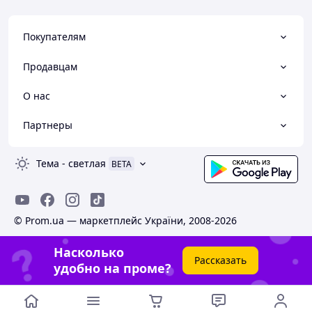
Покупателям
Продавцам
О нас
Партнеры
Тема
-
светлая
BETA
© Prom.ua — маркетплейс України, 2008-2026
Насколько
Рассказать
удобно на проме?