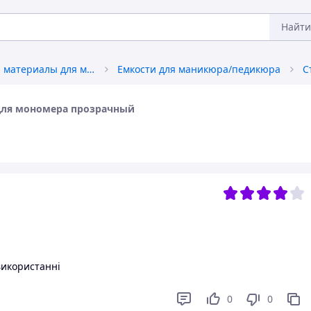
Найти
Оборудование и материалы для маникюра, педикюра
Емкости для маникюра/педикюра
для мономера прозрачный
використанні
0
0