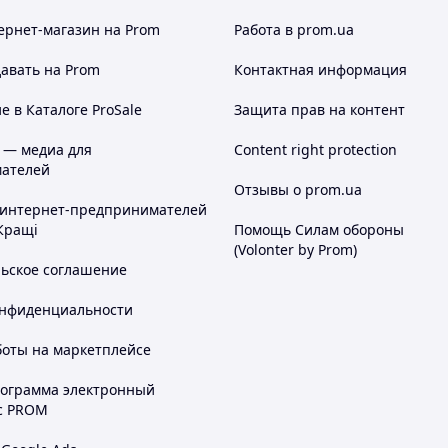
ернет-магазин
на Prom
Работа в prom.ua
авать на Prom
Контактная информация
 в Каталоге ProSale
Защита прав на контент
 — медиа для
Content right protection
ателей
Отзывы о prom.ua
 интернет-предпринимателей
Кращі
Помощь Силам обороны
(Volonter by Prom)
льское соглашение
онфиденциальности
боты на маркетплейсе
рограмма электронный
с PROM