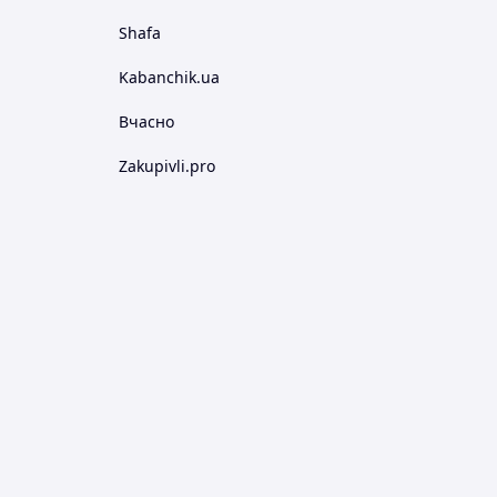
Shafa
Kabanchik.ua
Вчасно
Zakupivli.pro