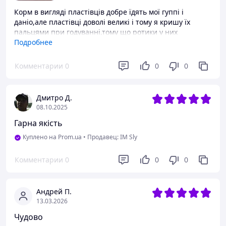
Корм в вигляді пластівців добре їдять мої гуппі і
даніо,але пластівці доволі великі і тому я кришу їх
пальцями при годуванні,тому що ротики у них
маленькі.По вигляду корму помітно що в ньому багато
Подробнее
рослинних компонентів,дуже хороший корм,добре
підходить для рибок які харчуються з поверхні
Комментарии
0
0
0
води.Брав для проби щоб збагатити раціон
харчування.Задоволений цим кормом.
Дмитро Д.
Преимущества
08.10.2025
Для риб що харчуються на поверхні.
Гарна якість
Куплено на Prom.ua
•
Продавец: IM Sly
Комментарии
0
0
0
Андрей П.
13.03.2026
Чудово