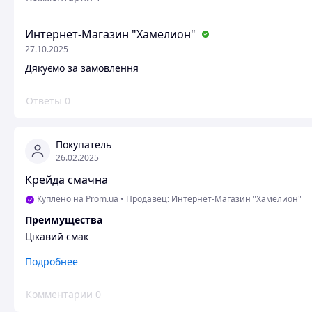
Интернет-Магазин "Хамелион"
27.10.2025
Дякуємо за замовлення
Ответы
0
Покупатель
26.02.2025
Крейда смачна
Куплено на Prom.ua
•
Продавец: Интернет-Магазин "Хамелион"
Преимущества
Цікавий смак
Недостатки
Подробнее
Немає
Комментарии
0