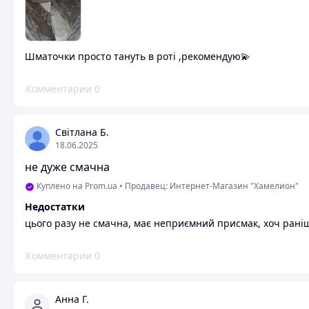
Шматочки просто тануть в роті ,рекомендую💫
Комментарии
0
Світлана Б.
18.06.2025
не дуже смачна
Куплено на Prom.ua
•
Продавец: Интернет-Магазин "Хамелион"
Недостатки
цього разу не смачна, має неприємний присмак, хоч рані
Комментарии
0
Анна Г.