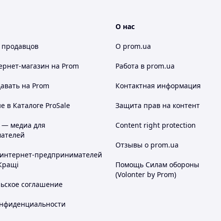
О нас
 продавцов
О prom.ua
ернет-магазин
на Prom
Работа в prom.ua
авать на Prom
Контактная информация
 в Каталоге ProSale
Защита прав на контент
 — медиа для
Content right protection
ателей
Отзывы о prom.ua
 интернет-предпринимателей
Кращі
Помощь Силам обороны
(Volonter by Prom)
льское соглашение
онфиденциальности