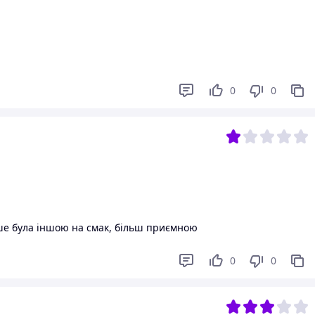
0
0
ше була іншою на смак, більш приємною
0
0