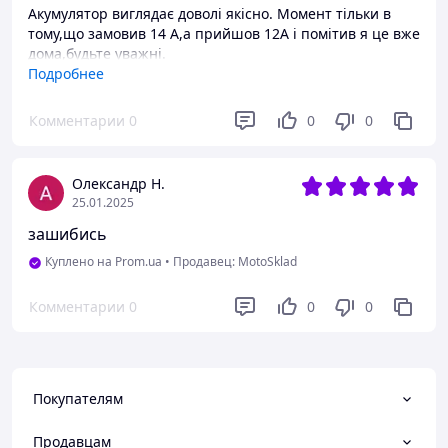
Акумулятор виглядає доволі якісно. Момент тільки в
тому,що замовив 14 А,а прийшов 12А і помітив я це вже
дома,будьте уважні.
Подробнее
Преимущества
Його вигляд та упаковка
Комментарии
0
0
0
Недостатки
Не той що замовив
Олександр Н.
25.01.2025
зашибись
Куплено на Prom.ua
•
Продавец: MotoSklad
Комментарии
0
0
0
Покупателям
Продавцам