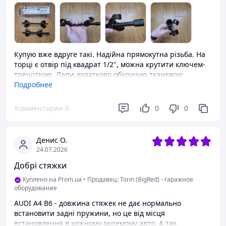
Купую вже вдруге такі. Надійна прямокутна різьба. На
торці є отвір під квадрат 1/2", можна крутити ключем-
трещіткою. Лапи додатково обкручую тканевою
ізострічкою, щоб не обдирати фарбу пружин.
Подробнее
Преимущества
Комментарии
0
0
0
Якість, отвір під квадрат.
Денис О.
24.07.2026
Добрі стяжки
Куплено на Prom.ua
•
Продавец: Torin (BigRed) - гаражное
оборудование
AUDI A4 B6 - довжина стяжек не дає нормально
встановити задні пружини, но це від місця
встановлення в кожному окремому авто. А так