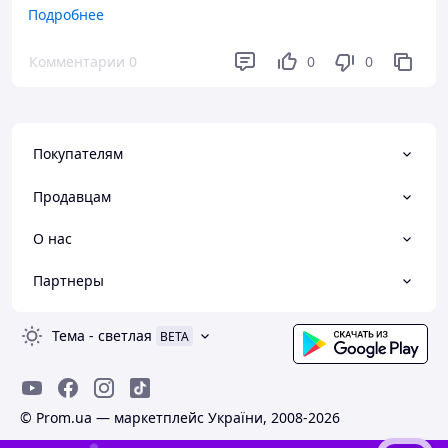
нормальні стяжки!
Подробнее
Преимущества
Комментарии
0
0
0
Стискає та тримає, що ще потрібно
Недостатки
не всім авто підійде
Покупателям
Продавцам
О нас
Партнеры
Тема
-
светлая
BETA
© Prom.ua — маркетплейс України, 2008-2026