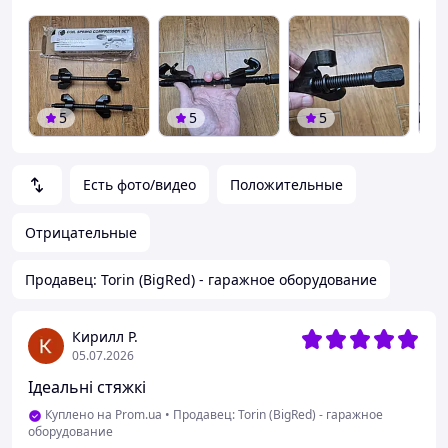
5
5
5
Есть фото/видео
Положительные
Отрицательные
Продавец: Torin (BigRed) - гаражное оборудование
Кирилл Р.
05.07.2026
Ідеальні стяжкі
Куплено на Prom.ua
•
Продавец: Torin (BigRed) - гаражное
оборудование