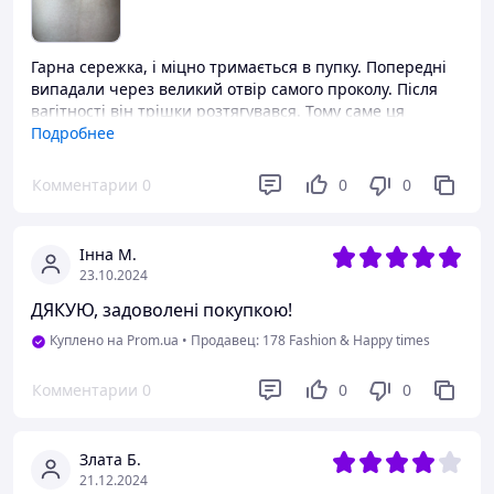
Гарна сережка, і міцно тримається в пупку. Попередні
випадали через великий отвір самого проколу. Після
вагітності він трішки розтягувався. Тому саме ця
сережка мені підійшла. Дякую
Подробнее
Преимущества
Комментарии
0
0
0
Міцна застібка і гарна!
Недостатки
Інна М.
Нема
23.10.2024
ДЯКУЮ, задоволені покупкою!
Куплено на Prom.ua
•
Продавец: 178 Fashion & Happy times
Комментарии
0
0
0
Злата Б.
21.12.2024