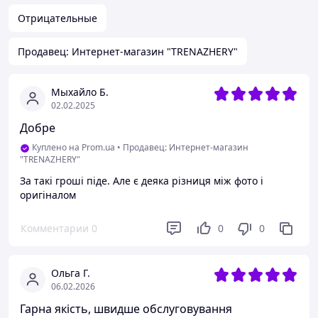
Отрицательные
Продавец: Интернет-магазин "TRENAZHERY"
Мыхайло Б.
02.02.2025
Добре
Куплено на Prom.ua
•
Продавец: Интернет-магазин
"TRENAZHERY"
За такі гроші піде. Але є деяка різниця між фото і
оригіналом
Комментарии
0
0
0
Ольга Г.
06.02.2026
Гарна якість, швидше обслуговування