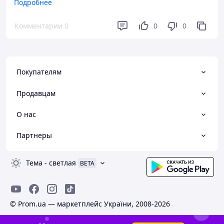
Все абсолютно
Подробнее
Недостатки
Комментарии
0
0
0
Немає
Покупателям
Продавцам
О нас
Партнеры
Тема
-
светлая
BETA
© Prom.ua — маркетплейс України, 2008-2026