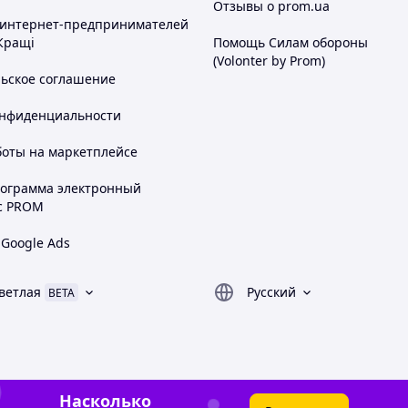
Отзывы о prom.ua
 интернет-предпринимателей
Кращі
Помощь Силам обороны
(Volonter by Prom)
льское соглашение
онфиденциальности
боты на маркетплейсе
рограмма электронный
с PROM
 Google Ads
ветлая
Русский
BETA
Насколько