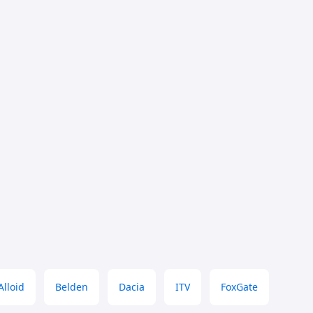
Alloid
Belden
Dacia
ITV
FoxGate