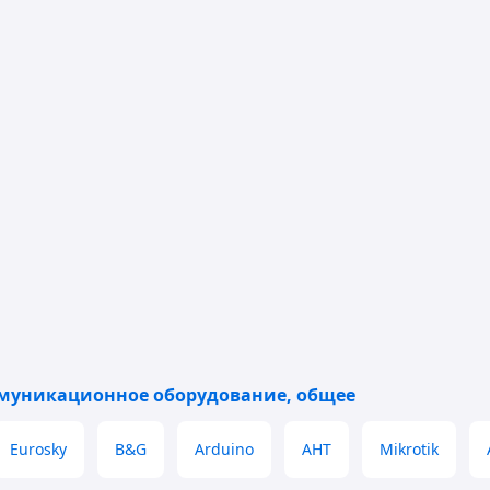
но методом горячего цинкования в соответствии с
тия - 20-40 мкм.
езьбовой метрический DIN 975 665мм - 1шт, Гайка
021 оцинкованная - 2шт
ию заказчика.
муникационное оборудование, общее
Eurosky
B&G
Arduino
АНТ
Mikrotik