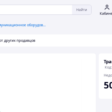
Найти
Кабин
Телекоммуникационное оборудование, общее
от других продавцов
Тра
Код:
Недо
5