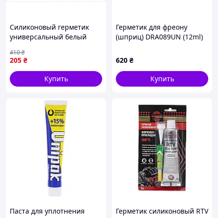
Силиконовый герметик
Герметик для фреону
универсальный белый
(шприц) DRA089UN (12ml)
280мл для герметизации
SKL в холодильному
410
₴
швов и склеивания
обладнанні
205
₴
620
₴
непористых поверхностей
Купить
Купить
Для комфортного ремонта рекомендуем Вам
использовать
Паста для уплотнения
Герметик силиконовый RTV