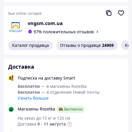
Точность дозировки
: Специальная тонкая
насадка позволяет точно дозировать клей, игла в
Был online:
сегодня
колпачке обеспечивает сохранность и
vngsm.com.ua
герметизацию.
Эластичность застывшего слоя
: После
97% положительных отзывов
высыхания B-7000 сохраняет гибкость,
предотвращая трещины и разрывы на склеенных
Каталог продавца
Отзывы о продавце
24909
Ко
участках при деформации.
Устойчивость к воде
: Отлично подходит для
использования во влажных условиях, сохраняя
свои свойства при контакте с водой.
Доставка
Простота удаления остатков
: Излишки клея
без труда удаляются с поверхностей, не оставляя
Подписка на доставку Smart
пятен и следов.
Бесплатно
— в магазины Rozetka
Высокая термостойкость
: Эффективен в
Бесплатно
— в отделения Новой почты
широком температурном диапазоне от -35 до
Узнать больше
+90°C, что делает его применимым в
разнообразных условиях эксплуатации.
Магазины Rozetka
Бесплатно
Области применения
На заказ до 15 кг и 120 см
Доставка
9 - 11 августа
Ремонт и обслуживание электроники
: