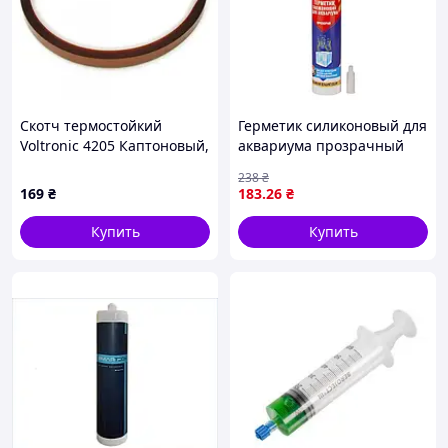
Скотч термостойкий
Герметик силиконовый для
Voltronic 4205 Каптоновый,
аквариума прозрачный
для термозащиты
280мл (320г) ОАЭ ASMACO
238
₴
элементов на плате, 8
(2731961)
169
₴
183
.26
₴
Купить
Купить