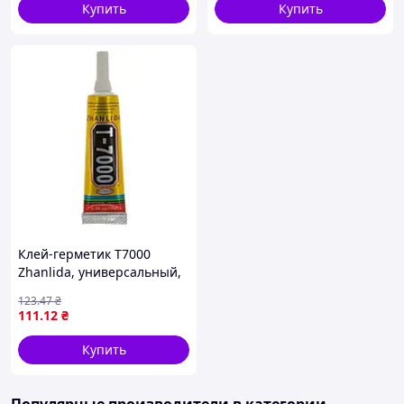
Купить
Купить
Клей-герметик T7000
Zhanlida, универсальный,
черный, 15мл
123
.47
₴
111
.12
₴
Вы всегда можете проконсультироваться и
Купить
задать любые интересующие Вас вопросы
нашим менеджерам в разделе контакты