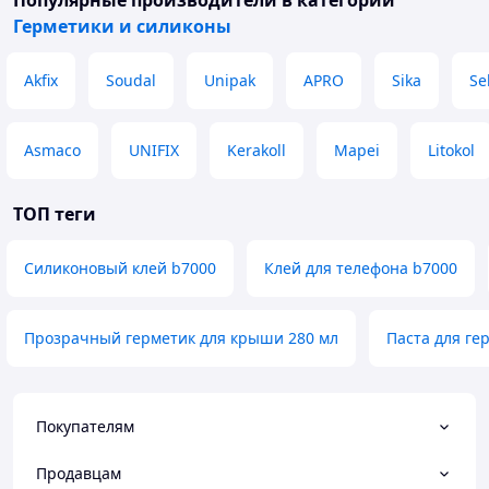
Популярные производители
в категории
Герметики и силиконы
Akfix
Soudal
Unipak
APRO
Sika
Sel
Отправка заказов осуществляется в день
оформления и оплаты, что гарантирует
быстрое получение!
Asmaco
UNIFIX
Kerakoll
Mapei
Litokol
ТОП теги
Силиконовый клей b7000
Клей для телефона b7000
Купить с доставкой Клей силиконовый B7000
Zhan Li Da 110мл в тюбике прозрачный в
городах:
Прозрачный герметик для крыши 280 мл
Паста для ге
Киеве, Харькове, Днепре, Одессе, Николаеве,
Запорожье, Львове, Ивано-Франковске, Ровно, Луцке,
Покупателям
Чернигове, Житомире, Херсоне, Черновцах, Черкассах,
Полтаве, Сумах, Ужгороде и других.
Продавцам
А так же самовывозом из города Борисполь.