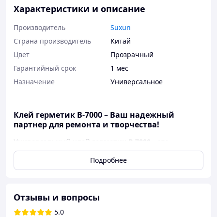
Характеристики и описание
Производитель
Suxun
Страна производитель
Китай
Цвет
Прозрачный
Гарантийный срок
1 мес
Назначение
Универсальное
Клей герметик B-7000 – Ваш надежный
партнер для ремонта и творчества!
Универсальный клей герметик B-7000
– это
идеальное решение для всех, кто ищет
надежный и
Подробнее
многофункциональный
клей. Благодаря своей
уникальной формуле, он обеспечивает
крепкое и
долговечное соединение
практически любых
материалов. Этот клей очень прост в использовании
Отзывы и вопросы
благодаря своей гелеобразной текстуре и удобной
насадке, гарантирует высокую производительность в
5.0