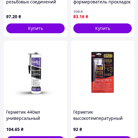
резьбовых соединений
формирователь прокладок
Unipak 75г. (в тюбике)
высокотемпературный
108
₴
(UP0578)
+300°С серый 85г ОАЭ
97
.20
₴
83
.16
₴
ASMACO (6371241)
Купить
Купить
Герметик 440мл
Герметик
универсальный
высокотемпературный
акриловый MULTI ACRYL
Сила 85г красный (951432)
104
.65
₴
92
₴
ТМ BELLINI FIX