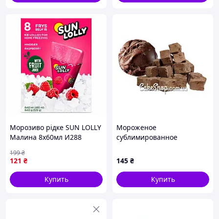
Морозиво рідке SUN LOLLY
Мороженое
Малина 8х60мл И288
сублимированное
Шоколад, 20 г
199
₴
121
₴
145
₴
Купить
Купить