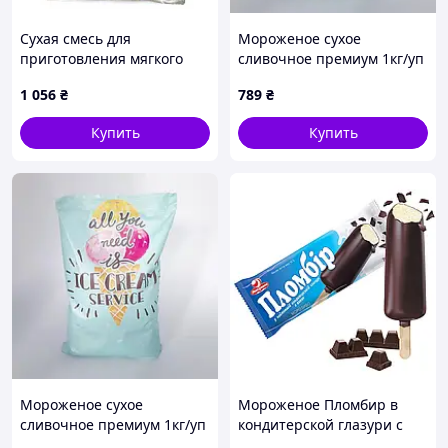
Сухая смесь для
Мороженое сухое
приготовления мягкого
сливочное премиум 1кг/уп
мороженого Freeze Cream
– 2 шт. Код/Артикул
1 056
₴
789
₴
Сливочный 2 кг (63-0110)
мс00001ёё
Купить
Купить
Мороженое сухое
Мороженое Пломбир в
сливочное премиум 1кг/уп
кондитерской глазури с
– 2 шт. Код/Артикул
какао 75г, Ласкунка,