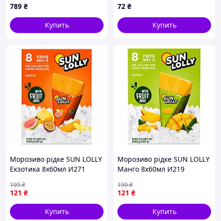
789
₴
72
₴
мс00001ёё
Арт.74470
Купить
Купить
Морозиво рідке SUN LOLLY
Морозиво рідке SUN LOLLY
Екзотика 8х60мл И271
Манго 8х60мл И219
199
₴
199
₴
121
₴
121
₴
Купить
Купить