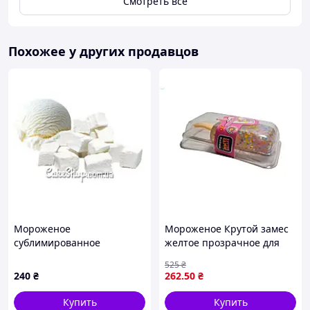
Смотреть всё
Похожее у других продавцов
Мороженое
Мороженое Крутой замес
сублимированное
желтое прозрачное для
Пломбир, 50 г
десертов и сладостей с
525
₴
уникальным вкусом
240
₴
262
.50
₴
MONSTERGUM
Купить
Купить