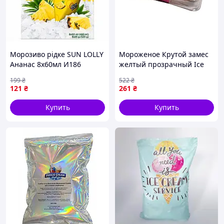
Морозиво рідке SUN LOLLY
Мороженое Крутой замес
Ананас 8х60мл И186
желтый прозрачный Ice
Cream T25377 ТМ
199
₴
522
₴
MONSTERGUM
121
₴
261
₴
Купить
Купить