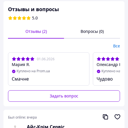
Отзывы и вопросы
5.0
Отзывы (2)
Вопросы (0)
Все
01.06.2026
29.
Мария Я.
Олександр Ю.
Куплено на Prom.ua
Куплено на Pro
Смачне
Чудово
Задать вопрос
Был online:
вчера
Айс-Крім Сервіс