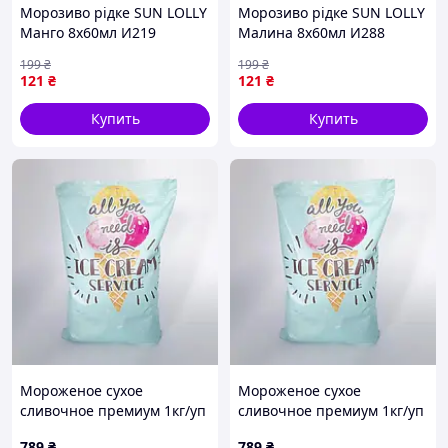
Морозиво рідке SUN LOLLY
Морозиво рідке SUN LOLLY
Манго 8х60мл И219
Малина 8х60мл И288
199
₴
199
₴
121
₴
121
₴
Купить
Купить
Мороженое сухое
Мороженое сухое
сливочное премиум 1кг/уп
сливочное премиум 1кг/уп
– 2 шт. Код/Артикул
– 2 шт. Код/Артикул
789
₴
789
₴