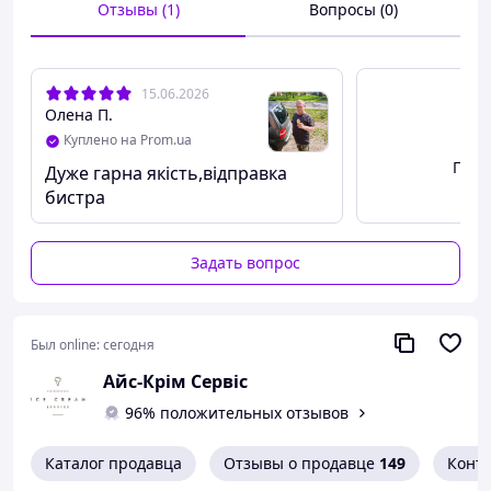
Отзывы (1)
Вопросы (0)
15.06.2026
Олена П.
Куплено на Prom.ua
Посм
Дуже гарна якість,відправка
бистра
Задать вопрос
Был online:
сегодня
Айс-Крім Сервіс
96% положительных отзывов
Каталог продавца
Отзывы о продавце
149
Конт