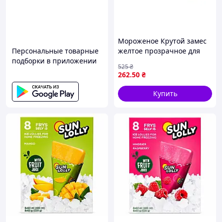
Мороженое Крутой замес
Персональные товарные
желтое прозрачное для
подборки в приложении
десертов и сладостей с
525
₴
уникальным вкусом
262
.50
₴
MONSTERGUM
Купить