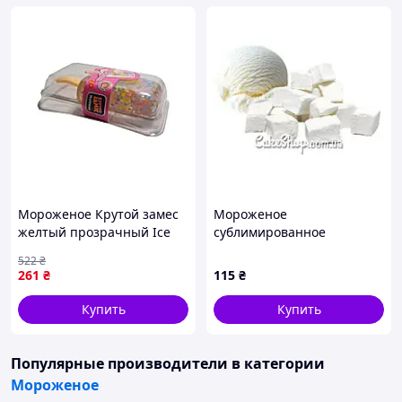
Мороженое Крутой замес
Мороженое
желтый прозрачный Ice
сублимированное
Cream T25377 ТМ
Пломбир, 20 г
522
₴
MONSTERGUM
261
₴
115
₴
Купить
Купить
Популярные производители
в категории
Мороженое