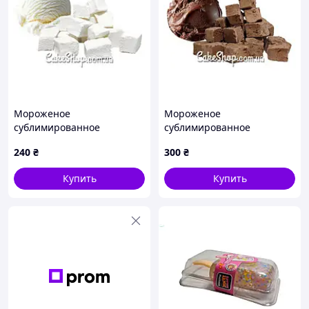
Мороженое
Мороженое
сублимированное
сублимированное
Пломбир, 50 г
Шоколад, 50 г
240
₴
300
₴
Купить
Купить