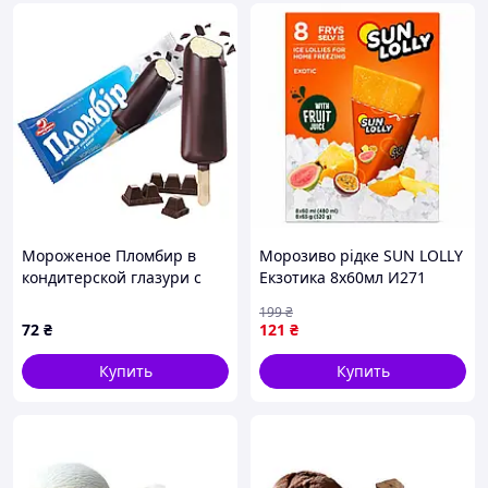
Мороженое Пломбир в
Морозиво рідке SUN LOLLY
кондитерской глазури с
Екзотика 8х60мл И271
какао 75г, Ласкунка,
199
₴
Арт.74470
72
₴
121
₴
Купить
Купить