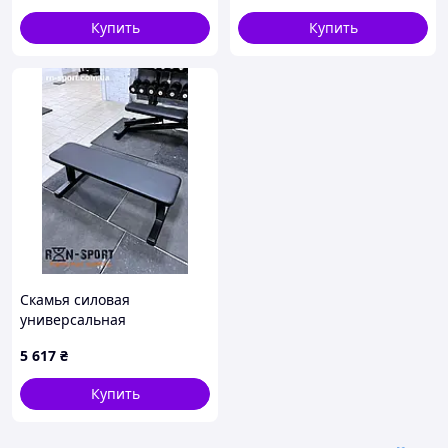
Купить
Купить
Скамья силовая
универсальная
профессиональная серия
5 617
₴
до 500 кг
Купить