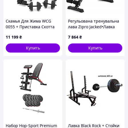
Скамья Для Жима WCG
Регульована тренувальна
0055 + Приставка Скотта
лава Zipro Jacked•Лавка
Набор STRONG штанга 128
для вправ, жиму, тяги
11 199
₴
7 864
₴
КГ
Купить
Купить
Набор Hop-Sport Premium
Лавка Black Rock + Стойки