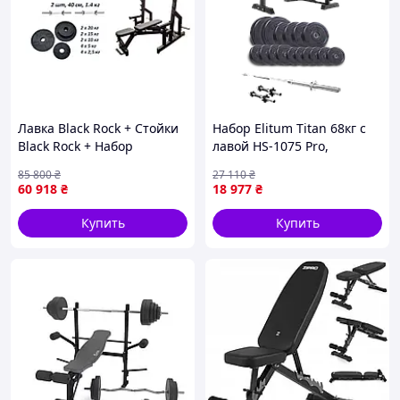
Лавка Black Rock + Стойки
Набор Elitum Titan 68кг с
Black Rock + Набор
лавой HS-1075 Pro,
металлических резиновых
штангой и гантелями
85 800
₴
27 110
₴
дисков 120 кг
60 918
₴
18 977
₴
Купить
Купить