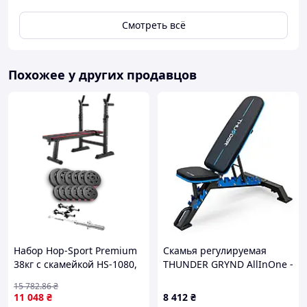
Смотреть всё
Похожее у других продавцов
Набор Hop-Sport Premium
Скамья регулируемая
38кг с скамейкой HS-1080,
THUNDER GRYND AllInOne -
штангой и гантелями
market-without-queues-
15 782
.86
₴
11 048
₴
8 412
₴