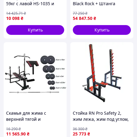
59кг с лавой HS-1035 и
Black Rock + Штанга
штангой
резиновая RN-Sport 105 кг
14 425
.71
₴
77 250
₴
с олимпийским грифом
10 098
₴
54 847
.50
₴
Купить
Купить
Скамья для жима с
Стойка RN Pro Safety 2,
верхней тягой и
жим лежа, жим под углом,
тренажерами + штанга 75
жим сидя
16 290
₴
36 300
₴
кг RN-Sport
11 565
.90
₴
25 773
₴