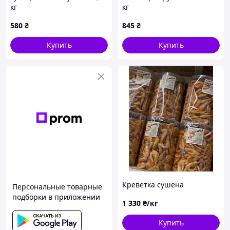
кг
кг
580
₴
845
₴
Купить
Купить
Креветка сушена
Персональные товарные
подборки в приложении
1 330
₴/кг
Купить