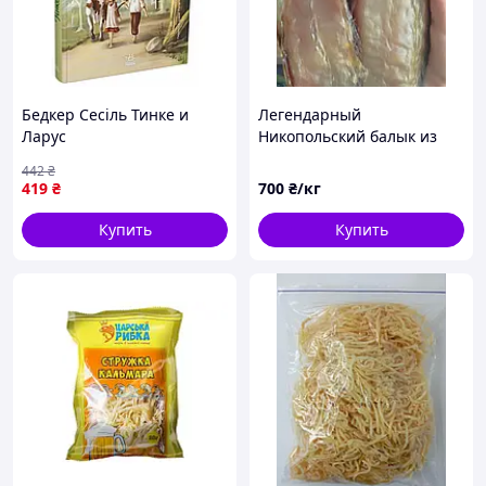
Бедкер Сесіль Тинке и
Легендарный
Ларус
Никопольский балык из
толстолоба вяленый
442
₴
419
₴
700
₴/кг
Купить
Купить