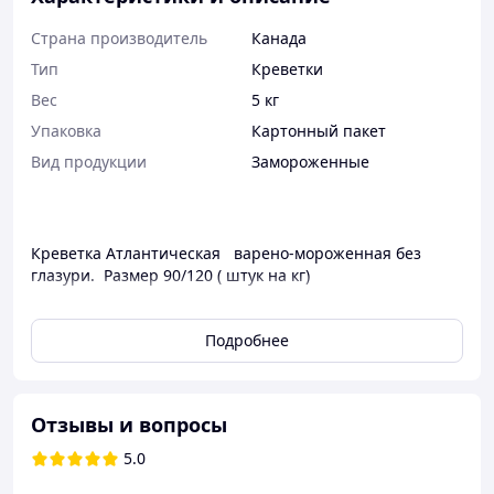
Страна производитель
Канада
Тип
Креветки
Вес
5 кг
Упаковка
Картонный пакет
Вид продукции
Замороженные
Креветка Атлантическая варено-мороженная без
глазури. Размер 90/120 ( штук на кг)
Минимальный заказ коробка-5 кг.
Подробнее
2250 грн коробка 5 кг. 0964844394
Атлантическая, или северная креветка. Один из
важнейших видов промысловых беспозвоночных
Отзывы и вопросы
Северной Атлантики.
5.0
Глубоководные креветки отличаются высокими
питательными свойствами. Мясо светло-розового