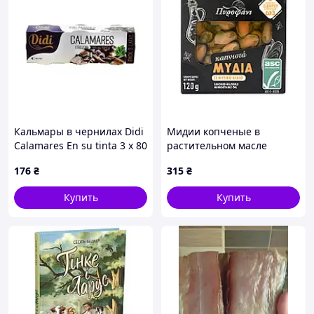
Кальмары в чернилах Didi
Мидии копченые в
Calamares En su tinta 3 x 80
растительном масле
г
Πυροφάνι, 120 г
176
₴
315
₴
Купить
Купить