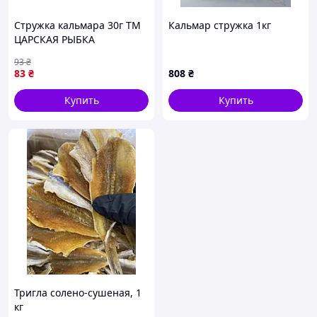
Стружка кальмара 30г ТМ
Кальмар стружка 1кг
ЦАРСКАЯ РЫБКА
93
₴
83
₴
808
₴
Купить
Купить
Тригла солено-сушеная, 1
кг