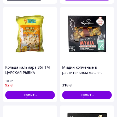
Кольца кальмара 36г ТМ
Мидии копченые в
ЦАРСКАЯ РЫБКА
растительном масле с
перцем чили Πυροφάνι,
103
₴
120 г
92
₴
318
₴
Купить
Купить