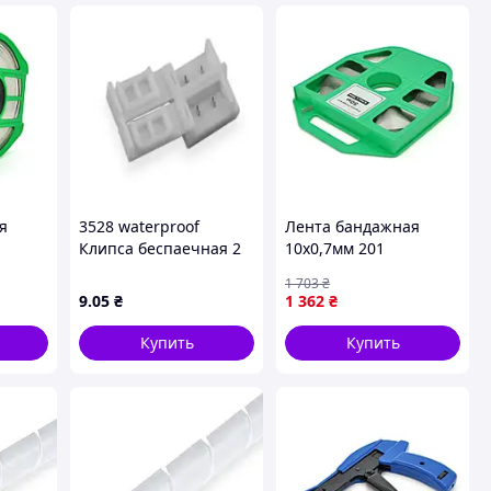
я
3528 waterproof
Лента бандажная
Клипса беспаечная 2
10х0,7мм 201
таль
конт. ленты 8мм
нержавеющая сталь,
1 703
₴
хту
50м. цена за бухту
9
.05
₴
1 362
₴
EKOBOX
Купить
Купить