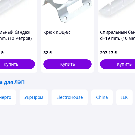
льный бандаж
Крюк КОц-8с
Спиральный ба
mm. (10 метров)
d=19 mm. (10 ме
белый
₴
32
₴
297
.17
₴
Купить
Купить
Купить
а для ЛЭП
нерго
УкрПром
ElectroHouse
China
IEK