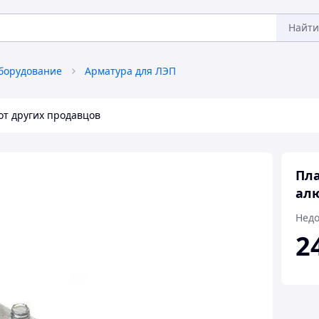
Найти
борудование
Арматура для ЛЭП
от других продавцов
Пла
ал
Недо
2