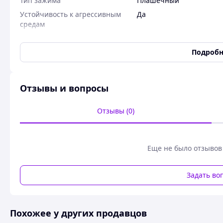
Тип зажима
Плашечный
Устойчивость к агрессивным
Да
средам
Упаковка
Коробка
Подробн
Зажим плашечный ПА-1-1
Предназначены для соединения алюминиевых и сталеал
Отзывы и вопросы
и осуществления отпаек, а также для крепления петли 
изоляторах.
Отзывы (0)
Характеристики:
Изготовитель – ТОВ «ВП Сиверсталь», Украина,
Еще не было отзывов
Тип арматуры СИП: Зажим плашечный
Материал: Алюминий
Задать во
Антикоррозийная защита – нет необходимости
Диаметр проводника min, мм² - 5.1мм
Похожее у других продавцов
Диаметр проводника max, мм² - 9.0мм