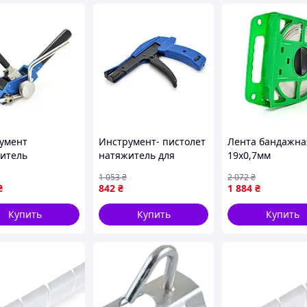
умент
Инструмент- пистолет
Лента бандажна
итель
натяжитель для
19х0,7мм
жной ленты LQA
бандажной ленты
нержавеющая с
1 053
₴
2 072
₴
nic (LQA / 17304)
EKOBOX
50м . цена за бу
₴
842
₴
1 884
₴
тупный
(ЕКОБОКС)
Купить
Купить
Купить