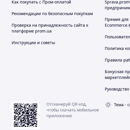
Как покупать с Пром-оплатой
Sprava.prom
предприним
Рекомендации по безопасным покупкам
Премия для
Проверка на принадлежность сайта к
Ecommerce.
платформе prom.ua
Пользовате
Инструкции и советы
Политика к
Правила ра
Бонусная п
маркетплей
Руководство
Отсканируй QR-код,
Тема
-
с
чтобы скачать мобильное
приложение