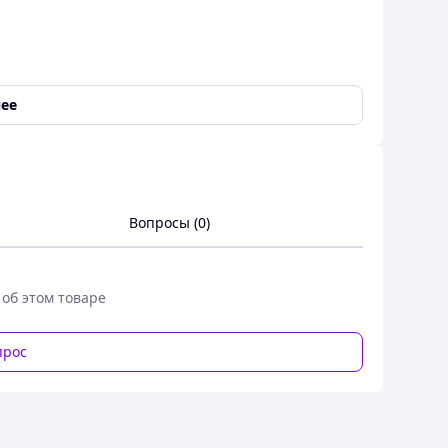
ее
юминиевых проводов в шлейфах анкерных опор ВЛ
проводов при анкерном креплении на штыревых
Вопросы (0)
 об этом товаре
прос