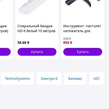
ндаж
Спиральный бандаж
Инструмент- пистолет
тров)
HD-6 белый 10 метров
натяжитель для
бандажной ленты
935
₴
(ЕКОБОКС)
56
.60
₴
850
₴
Купить
Купить
TechnoSystems
Электро-К
Билмакс
UEC