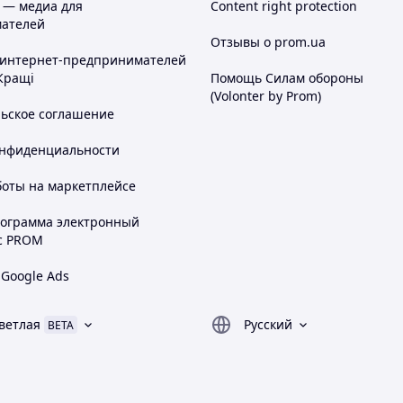
 — медиа для
Content right protection
ателей
Отзывы о prom.ua
 интернет-предпринимателей
Кращі
Помощь Силам обороны
(Volonter by Prom)
льское соглашение
онфиденциальности
боты на маркетплейсе
рограмма электронный
с PROM
 Google Ads
ветлая
Русский
BETA