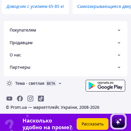
Сделать заказ у нас просто
Доводчик с усилием 65-85 кг
Самозакрывающиеся две
Покупателям
Позвоните нам или оставьте свою заявку на сайте.
→
Продавцам
О нас
Согласуйте все детали заказа с нашим менеджером.
Партнеры
→
Тема
-
светлая
BETA
Внесите предоплату или оплатите во время получения.
→
© Prom.ua — маркетплейс України, 2008-2026
Насколько
Дождитесь доставки перевозчиком или самовывозом.
Рассказать
удобно на проме?