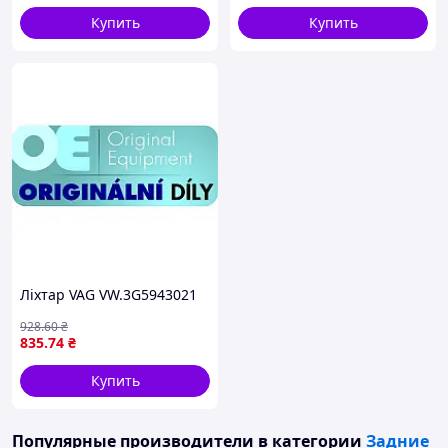
вогні)
Купить
Купить
Ліхтар VAG VW.3G5943021
928
.60
₴
835
.74
₴
Купить
Популярные производители
в категории
Задние