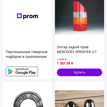
Ліхтар задній прав
Персональные товарные
MERCEDES SPRINTER 2-T
подборки в приложении
(B901, B902), SPRINTER 3-T
1 406
₴
(B903), SPRINTER 4-T (B904),
1 307
.58
₴
SPRINTER 5-T
Купить