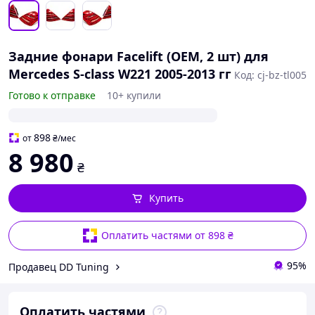
Задние фонари Facelift (OEM, 2 шт) для
Mercedes S-сlass W221 2005-2013 гг
Код: cj-bz-tl005
Готово к отправке
10+ купили
898
от
₴
/мес
8 980
₴
Купить
Оплатить частями от 898 ₴
95%
Продавец DD Tuning
Оплатить частями