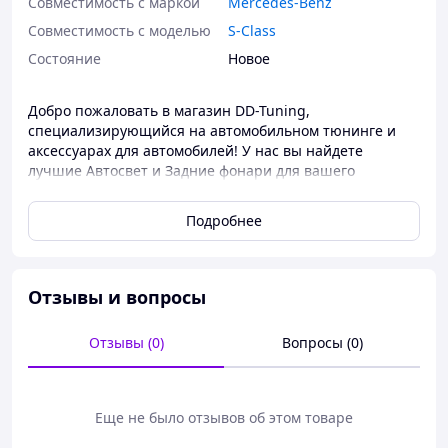
Совместимость с маркой
Mercedes-Benz
Совместимость с моделью
S-Class
Состояние
Новое
Добро пожаловать в магазин DD-Tuning,
специализирующийся на автомобильном тюнинге и
аксессуарах для автомобилей! У нас вы найдете
лучшие Автосвет и Задние фонари для вашего
автомобиля Mercedes S-сlass W221 2005-2013 гг..
Задние фонари Facelift (OEM, 2 шт) и другие аксессуары
Подробнее
для Mercedes-Benz добавят вашему автомобилю стиль
и функциональность. Выберите лучшее для вашего
авто в DD-Tuning уже сегодня!
Отзывы и вопросы
Отзывы (0)
Вопросы (0)
Еще не было отзывов об этом товаре