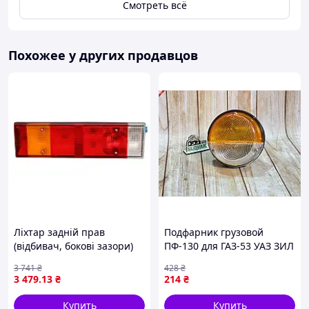
Смотреть всё
Похожее у других продавцов
Ліхтар задній прав
Подфарник грузовой
(відбивач, бокові зазори)
ПФ-130 для ГАЗ-53 УАЗ ЗИЛ
MAN F2000, M 2000 L, M
металлический корпус для
3 741
₴
428
₴
2000 M, TGA RVI MAGNUM,
освещения автомобилей
3 479
.13
₴
214
₴
PREMIUM
Купить
Купить