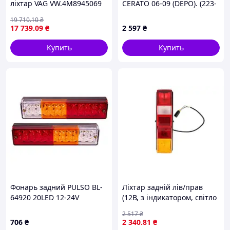
ліхтар VAG VW.4M8945069
CERATO 06-09 (DEPO). (223-
1939L-UE)
19 710
.10
₴
17 739
.09
₴
2 597
₴
Купить
Купить
Фонарь задний PULSO BL-
Ліхтар задній лів/прав
64920 20LED 12-24V
(12В, з індикатором, світло
238х51х31mm 2шт габарит
протитуманних фар, світло
2 517
₴
стоп повторитель заднего
заднього ходу, із стоп-
706
₴
2 340
.81
₴
хода 3
сигналом, паркувальні