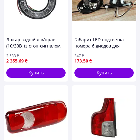
Ліхтар задній лів/прав
Габарит LED подсветка
(10/30В, із стоп-сигналом,
номера 6 диодов для
паркувальні вогні)
грузовиков прицепов и
2 533
₴
347
₴
HERTH+BUSS ELPARTS
спецтехники белая яркое
2 355
.69
₴
173
.50
₴
82850110
освещение
Купить
Купить