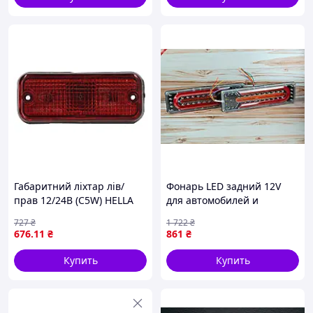
Габаритний ліхтар лів/
Фонарь LED задний 12V
прав 12/24В (C5W) HELLA
для автомобилей и
2SA 961 167-011
грузовиков с функцией
727
₴
1 722
₴
бегущего поворотника
676
.11
₴
861
₴
Купить
Купить