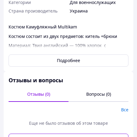
Категории
Для военнослужащих
Страна производитель
Украина
Костюм Камуфляжный Multikam
Костюм состоит из двух предметов: китель +брюки
Материал: Твил английский ― 100% хлопок с
огнеупорной пропиткой, не плавится
Подробнее
Твил английский ― отличная крепкая, дышащая,
приятная на ощупь ткань предназначена для военных
подразделений, разработана для войск
спецназначения европейских военнослужащих.
Отзывы и вопросы
Отлично сочитается с загородной местностью
Отзывы (0)
Вопросы (0)
Китель ― свободного покроя удлиненный, снабжен
четырьмя карманами
Все
Брюки прямые тактические
Еще не было отзывов об этом товаре