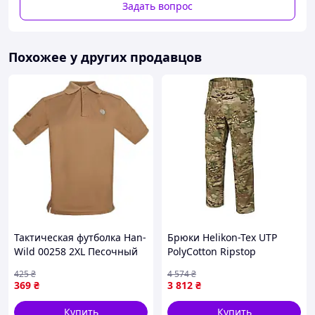
Задать вопрос
Похожее у других продавцов
Тактическая футболка Han-
Брюки Helikon-Tex UTP
Wild 00258 2XL Песочный
PolyCotton Ripstop
хаки (10987-61641)
Multicam, W32/L32 -
425
₴
4 574
₴
тактические, легкие,
369
₴
3 812
₴
прочные.
Купить
Купить