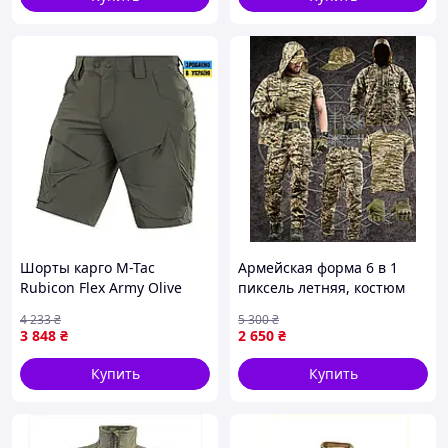
Шорты карго M-Tac
Армейская форма 6 в 1
Rubicon Flex Army Olive
пиксель летняя, костюм
летние
тактический пиксель зсу
4 233
₴
5 300
₴
водоотталкивающие 4-Way
комплект, форма боевая
3 848
₴
2 650
₴
Stretch 2XL 2007-VO
пиксель
Купить
Купить