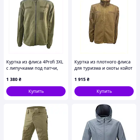
Куртка из флиса 4Profi 3XL
Куртка из плотного флиса
с липучками под патчи,
для туризма и охоты койот
8MC68B1902
8P68T4104
1 380
₴
1 915
₴
Купить
Купить