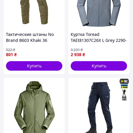
Тактические штаны No
Куртка Toread
Brand B603 Khaki 36
TAEI81307C26X L Grey 2290-
VO
922
₴
3 231
₴
801
₴
2 938
₴
Купить
Купить