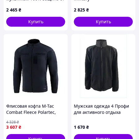
дождя
2 465
₴
2 825
₴
Купить
Купить
Флисовая кофта M-Tac
Мужская одежда 4 Профи
Combat Fleece Polartec,
для активного отдыха
Navy Blue, 3XL/L
черная, 86PC84050
4 328
₴
3 607
₴
1 670
₴
Купить
Купить