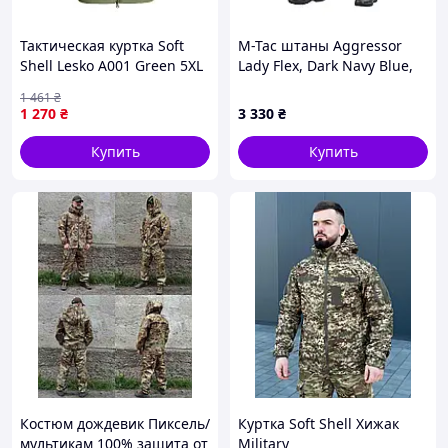
Тактическая куртка Soft
M-Tac штаны Aggressor
Shell Lesko A001 Green 5XL
Lady Flex, Dark Navy Blue,
4255-83758
24/28
1 461
₴
1 270
₴
3 330
₴
Купить
Купить
Костюм дождевик Пиксель/
Куртка Soft Shell Хижак
мультикам 100% защита от
Military