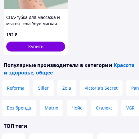
СПА-губка для массажа и
мытья тела Yeye мягкая
массажная мочалка
192
₴
Купить
Популярные производители
в категории
Красота
и здоровье, общее
Reforma
Siller
Zola
Victoria's Secret
Pan
Без бренда
Matrix
Чойс
Сталекс
VGR
ТОП теги