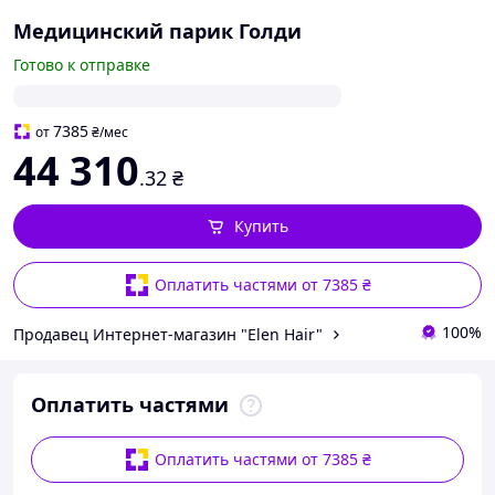
Медицинский парик Голди
Готово к отправке
7385
от
₴
/мес
44 310
.32
₴
Купить
Оплатить частями от 7385 ₴
100%
Продавец Интернет-магазин "Elen Hair"
Оплатить частями
Оплатить частями от 7385 ₴