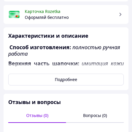
Карточка Rozetka
Оформляй бесплатно
Характеристики и описание
Способ изготовления:
полностью ручная
работа
Верхняя часть шапочки:
имитация кожи
головы “Skin top”
Размер:
S
Подробнее
Длина волос:
34 cм
Текстура волос:
прямые
Отзывы и вопросы
Цвет волос:
шоколад (также доступен в
оттенках: светло-каштановый, русый)
Отзывы (0)
Вопросы (0)
Густота:
120%