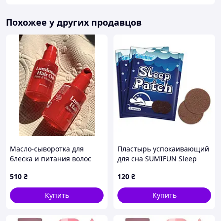
Похожее у других продавцов
Масло-сыворотка для
Пластырь успокаивающий
блеска и питания волос
для сна SUMIFUN Sleep
Deliplus Luminous Hair Oil
Patch, 8 шт
510
₴
120
₴
Berry & Vitamin E, 50 мл
Купить
Купить