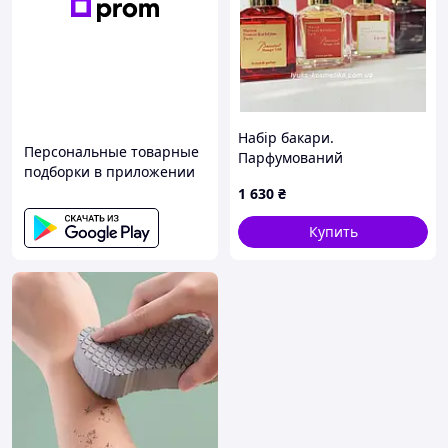
Набір бакари.
Персональные товарные
Парфумований
подборки в приложении
подарунковий набір для
1 630
₴
жінок Мейсон Франсіс
Куркджан 4×30мл
Купить