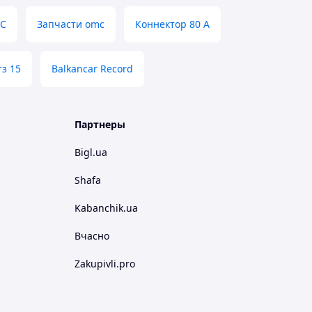
3C
Запчасти omc
Коннектор 80 А
тз 15
Balkancar Record
Партнеры
Bigl.ua
Shafa
Kabanchik.ua
Вчасно
Zakupivli.pro