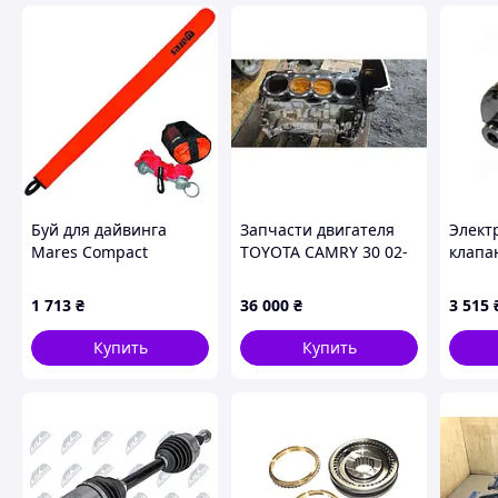
Буй для дайвинга
Запчасти двигателя
Элект
Mares Compact
TOYOTA CAMRY 30 02-
клапа
06 2AZ-FE
вилоч
Toyota
1 713
₴
36 000
₴
3 515
Купить
Купить