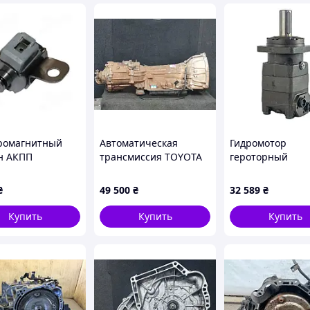
ромагнитный
Автоматическая
Гидромотор
н АКПП
трансмиссия TOYOTA
героторный
ного погрузчика
TUNDRA 99-06 35000-
KRMT400PCS се
 32610-23330-71
34260
400 см³ с усиле
₴
49 500
₴
32 589
₴
валом M+S Hydra
Болгария
Купить
Купить
Купить