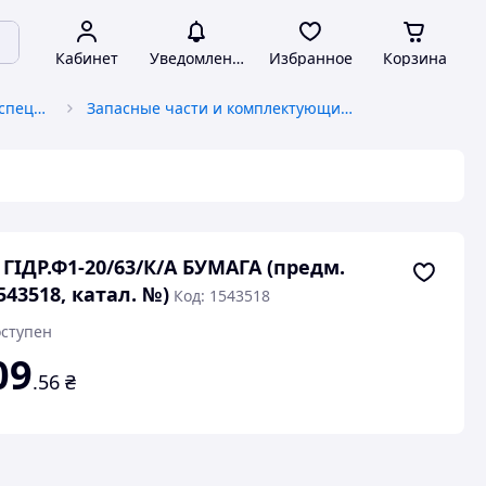
Кабинет
Уведомления
Избранное
Корзина
Запчасти к грузоподъемной спецтехнике
Запасные части и комплектующие к погрузчикам
 ГІДР.Ф1-20/63/К/А БУМАГА (предм.
43518, катал. №)
Код: 1543518
ступен
09
.56
₴