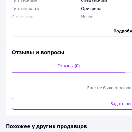
Тип техники
Спецтехника
Тип запчасти
Оригинал
Состояние
Новое
Код запчасти
1543518
Подробн
Запчастини для навантажувача Балканкар: Ф/е ГІДР.Ф1-20
ЕВ717 и Р1
Отзывы и вопросы
Похожие товары по характеристикам
Отзывы (0)
Еще не было отзывов
Задать во
Похожее у других продавцов