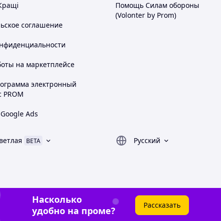
Кращі
Помощь Силам обороны
(Volonter by Prom)
льское соглашение
онфиденциальности
боты на маркетплейсе
рограмма электронный
с PROM
 Google Ads
ветлая
Русский
BETA
Насколько
Рассказать
удобно на проме?