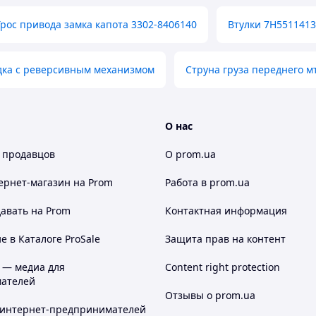
Трос привода замка капота 3302-8406140
Втулки 7H551141
дка с реверсивным механизмом
Струна груза переднего м
О нас
 продавцов
О prom.ua
ернет-магазин
на Prom
Работа в prom.ua
авать на Prom
Контактная информация
 в Каталоге ProSale
Защита прав на контент
 — медиа для
Content right protection
ателей
Отзывы о prom.ua
 интернет-предпринимателей