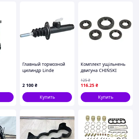
Главный тормозной
Комплект ущільнень
цилиндр Linde
двигуна CHIŃSKI
рия MT
3355045400
SKUTER/MOPED/MOTOROW
125
₴
нным
4T, KYMCO AGILITY,
2 100
₴
116
.25
₴
ulic,
DINK, FILLY, PEOPLE,
SUPER 8 50 INPARTS
Купить
Купить
IP000095