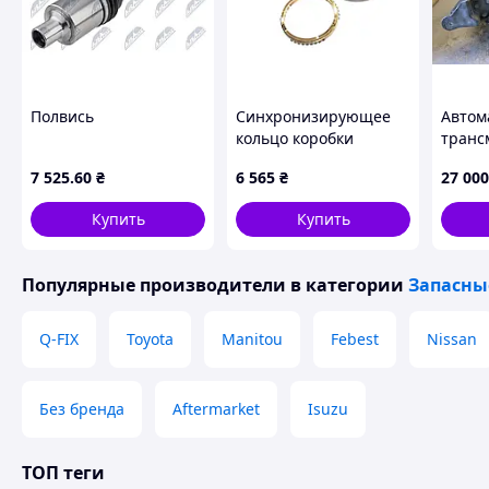
Полвись
Синхронизирующее
Автом
кольцо коробки
транс
переключения
COMPA
7 525
.60
₴
6 565
₴
27 000
передач вилочного
68219
погрузчика Toyota
Купить
Купить
33340-22000-71
Популярные производители
в категории
Запасны
Q-FIX
Toyota
Manitou
Febest
Nissan
Без бренда
Aftermarket
Isuzu
ТОП теги