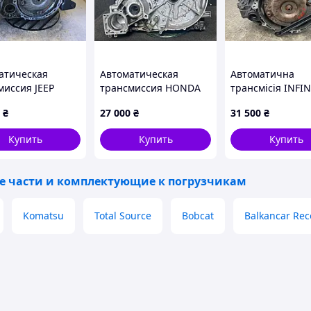
атическая
Автоматическая
Автоматична
миссия JEEP
трансмиссия HONDA
трансмісія INFIN
SS 06-16
ELEMENT 02-11201-
00-04 31020-88X
₴
27 000
₴
31 500
₴
824AA
PZN-000
Купить
Купить
Купить
е части и комплектующие к погрузчикам
Komatsu
Total Source
Bobcat
Balkancar Rec