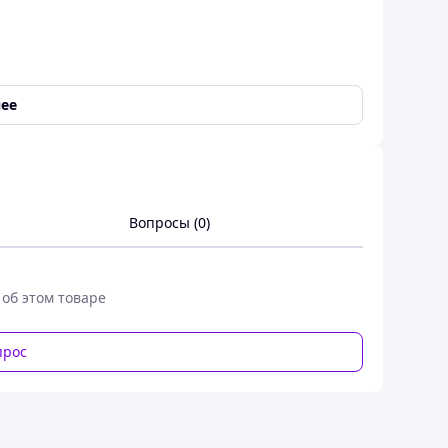
ее
/63/ДО/А ПАПІР (предм. №1543518, катав. №) На
Вопросы (0)
 об этом товаре
прос