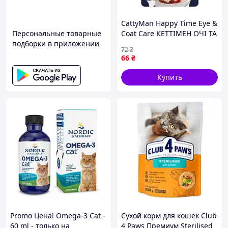
CattyMan Happy Time Eye &
Персональные товарные
Coat Care КЕТТІМЕН ОЧІ ТА
подборки в приложении
ШЕРСТЬ беззерновий
72
₴
повнораціонний вологий
66
₴
корм з тунцем для котів,
пауч 70г
Купить
Promo Цена! Omega-3 Cat -
Сухой корм для кошек Club
60 ml - только на
4 Paws Премиум Sterilised