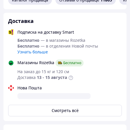
ДОБАВКИ (НА КГ)
Пищевые добавки:
витамин А – 14 000 МЕ; витамин D
Доставка
3 – 700 МЕ; железо (3b103) – 35 мг; йод (3b201, 3b202) –
3,5 мг; медь (3b405, 3b406) – 11 мг; марганец (3b502,
Подписка на доставку Smart
3b504) – 45 мг; цинк (3b603, 3b605, 3b606) – 133 мг;
селен (3b801, 3b811, 3b812) – 0,06 мг. Антиоксиданты.
Бесплатно
— в магазины Rozetka
Бесплатно
— в отделения Новой почты
ИНСТРУКЦИИ ПО КОРМЛЕНИЮ
Узнать больше
Магазины Rozetka
Бесплатно
На заказ до 15 кг и 120 см
Доставка
13 - 15 августа
Нова Пошта
Смотреть всё