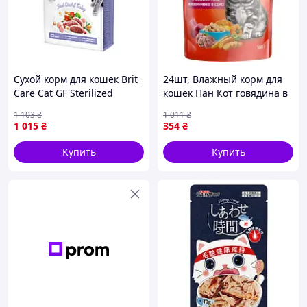
Сухой корм для кошек Brit
24шт, Влажный корм для
Care Cat GF Sterilized
кошек Пан Кот говядина в
Weight Control 2 кг
соусе 100 г
1 103
₴
1 011
₴
(8595602540792) —
(4820111141029)- (Мрія)
1 015
₴
354
₴
Доступный
Купить
Купить