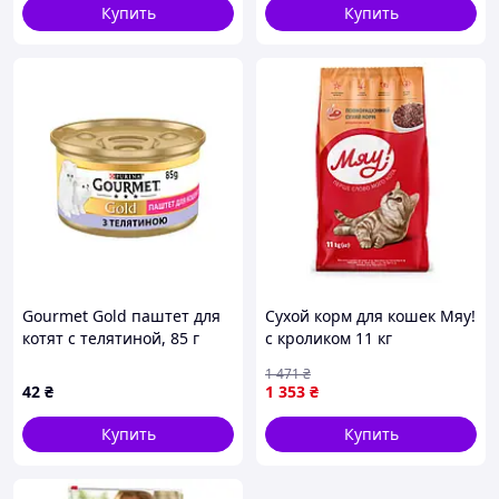
Купить
Купить
Gourmet Gold паштет для
Сухой корм для кошек Мяу!
котят с телятиной, 85 г
с кроликом 11 кг
(4820083902079/482026914579
1 471
₴
— Доступный
42
₴
1 353
₴
Купить
Купить