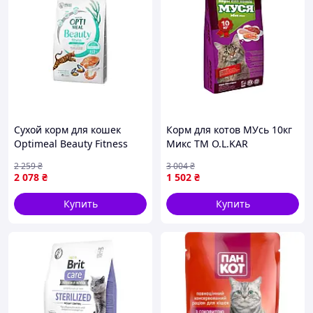
Сухой корм для кошек
Корм для котов МУсь 10кг
Optimeal Beauty Fitness
Микс ТМ O.L.KAR
для стерилизованных/
2 259
₴
3 004
₴
кастрированных с
2 078
₴
1 502
₴
морепродуктами 4 кг
(4820215369824) —
Купить
Купить
Доступный