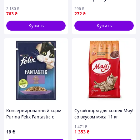
ZaGrosh.com.ua
с лососем 900 г
2 180
₴
296
₴
(4820269144804) —
763
₴
272
₴
Доступный
Купить
Купить
Консервированный корм
Сухой корм для кошек Мяу!
Purina Felix Fantastiс с
со вкусом мяса 11 кг
ягненком в желе 85 г
(4820083902093) —
1 471
₴
Доступный
19
₴
1 353
₴