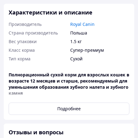
Характеристики и описание
Производитель
Royal Canin
Страна производитель
Польша
Вес упаковки
1.5 кг
Класс корма
Супер-премиум
Тип корма
Сухой
Полнорационный сухой корм для взрослых кошек в
возрасте 12 месяцев и старше, рекомендуемый для
уменьшения образования зубного налета и зубного
камня
Почему стоит купить?
Подробнее
• ДОКАЗАННАЯ ЭФФЕКТИВНОСТЬ
Снижение
образования зубного камня до 59% через 28 дней при
кормлении исключительно сухим рационом ROYAL
Отзывы и вопросы
CANIN® DENTAL CARE*.