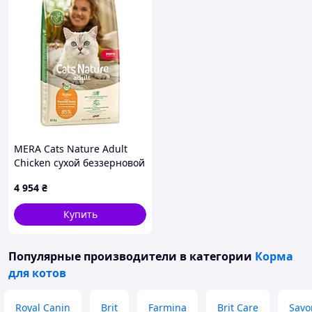
MERA Cats Nature Adult
Chicken сухой беззерновой
корм для взрослых кошек
4 954
₴
всех пород с курицей 10 кг
Купить
Популярные производители
в категории
Корма
для котов
Royal Canin
Brit
Farmina
Brit Care
Savo