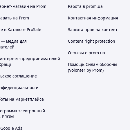
ернет-магазин
на Prom
Работа в prom.ua
авать на Prom
Контактная информация
 в Каталоге ProSale
Защита прав на контент
 — медиа для
Content right protection
ателей
Отзывы о prom.ua
 интернет-предпринимателей
Кращі
Помощь Силам обороны
(Volonter by Prom)
льское соглашение
онфиденциальности
боты на маркетплейсе
рограмма электронный
с PROM
 Google Ads