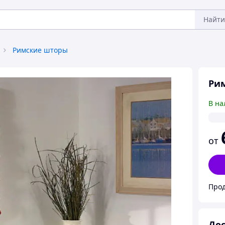
Найти
Римские шторы
Ри
В на
от
Дос