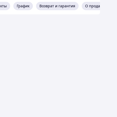
акты
График
Возврат и гарантия
О продавце
ров
и конфигураций по индивидуальным размерам
тью логотипа
или другого рисунка на Ваш выбор.
или на оконный проем.