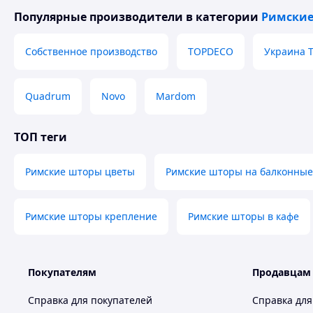
Популярные производители
в категории
Римски
Собственное производство
TOPDECO
Украина 
Quadrum
Novo
Mardom
Сроки изготовления 2-4 рабочих дней.
Для точного просчета стоимости римских штор, нужна ш
ТОП теги
Качественные материалы и система!
Римские шторы цветы
Римские шторы на балконные
Гарантия 1 год.
Установку можете осуществить
самостоятельно
или вос
Римские шторы крепление
Римские шторы в кафе
Звоните и оставляйте заявку:
Tel/Viber +38 (096) 675 99 16,
Покупателям
Продавцам
Tel
+38 (063) 503 24 50
Справка для покупателей
Справка для
www.rolgroup.com.ua