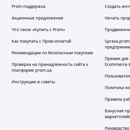
Мы умеем управлять солнцем!
Prom-поддержка
Создать инт
Акционные предложения
Начать прод
Похожие товары по характеристикам
Что такое «Купить с Prom»
Продвижение
Как покупать с Пром-оплатой
Sprava.prom
предприним
Рекомендации по безопасным покупкам
Премия для
Проверка на принадлежность сайта к
Ecommerce.
платформе prom.ua
Пользовате
Инструкции и советы
Политика к
Правила ра
Бонусная п
маркетплей
Руководство