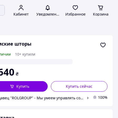
Кабинет
Уведомления
Избранное
Корзина
мские шторы
личии
10+ купили
640
₴
Купить
Купить сейчас
100%
Продавец "ROLGROUP" - Мы умеем управлять солнцем.
тавка