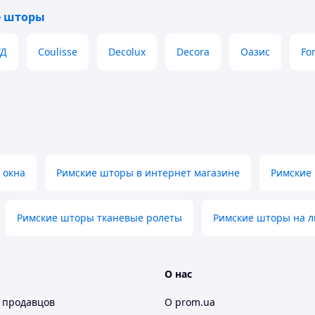
е шторы
ТД
Coulisse
Decolux
Decora
Оазис
Fo
ирина и высота.
 окна
Римские шторы в интернет магазине
Римские
пользоваться
услугами наших мастеров.
Римские шторы тканевые ролеты
Римские шторы на 
О нас
 продавцов
О prom.ua