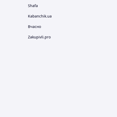
Shafa
Kabanchik.ua
Вчасно
Zakupivli.pro