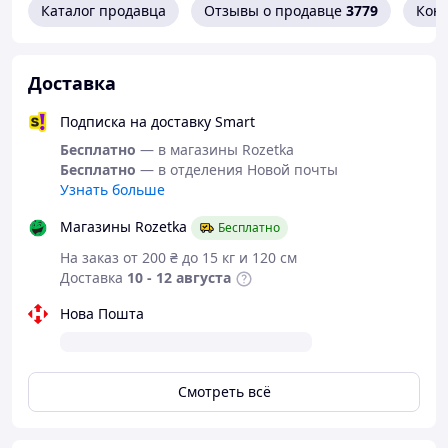
Каталог продавца
Отзывы о продавце
3779
Кон
спортсменів будь-яких категорій;
забезпечення підвищеного вмісту цього
компонента в організмі;
Доставка
збільшення граничного рівня навантаження;
продовження працездатності та скорочення
Подписка на доставку Smart
часу на відновлення між підходами. Сукупність
цих чинників веде до зростання м’язової маси.
Бесплатно
— в магазины Rozetka
Бесплатно
— в отделения Новой почты
Будемо вдячні за відгуки про продукцію MST
Узнать больше
Nutrition після її прийому, тому що з Вашими
відгуками ми стаємо кращими.
Магазины Rozetka
Бесплатно
На заказ от 200 ₴ до 15 кг и 120 см
Доставка
10 - 12 августа
Нова Пошта
Смотреть всё