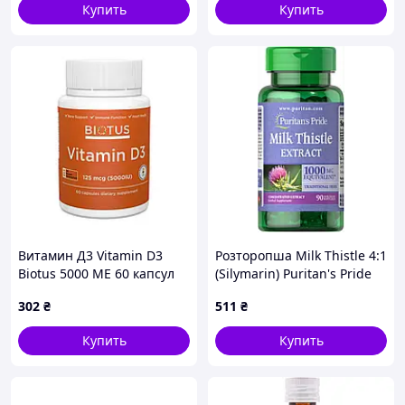
Купить
Купить
Витамин Д3 Vitamin D3
Розторопша Milk Thistle 4:1
Biotus 5000 МЕ 60 капсул
(Silymarin) Puritan's Pride
1000 мг 90 капсул (31975)
302
₴
511
₴
Купить
Купить