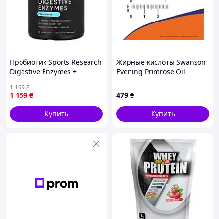
Пробиотик Sports Research
Жирные кислоты Swanson
Digestive Enzymes +
Evening Primrose Oil
Probiotic - 90 veggie
500mg - 100 softgels (100-
1 199
₴
capsules (2023-10-6175)
98-1275879-20)
1 159
₴
479
₴
Купить
Купить