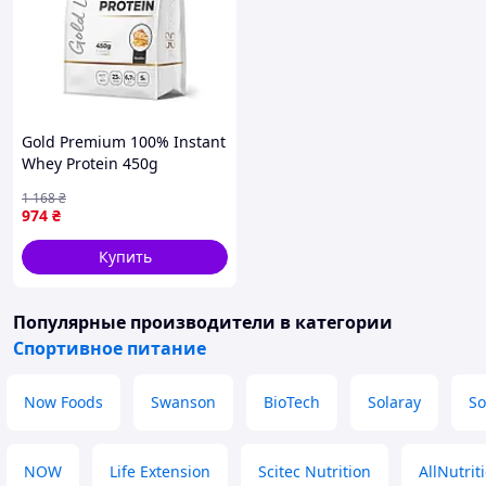
Gold Premium 100% Instant
Whey Protein 450g
(Banoffee)
1 168
₴
974
₴
Купить
Популярные производители
в категории
Спортивное питание
Now Foods
Swanson
BioTech
Solaray
So
NOW
Life Extension
Scitec Nutrition
AllNutrit