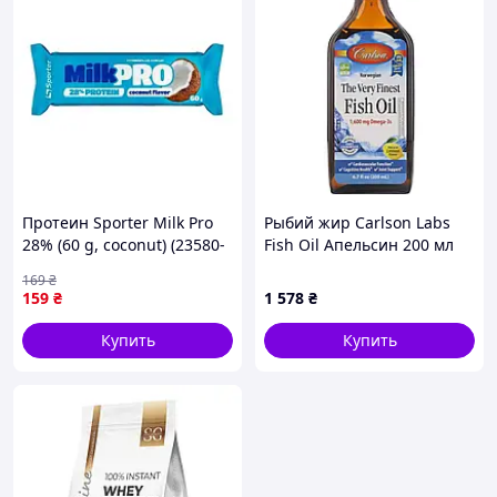
Протеин Sporter Milk Pro
Рыбий жир Carlson Labs
28% (60 g, coconut) (23580-
Fish Oil Апельсин 200 мл
01)
(33869)
169
₴
159
₴
1 578
₴
Купить
Купить