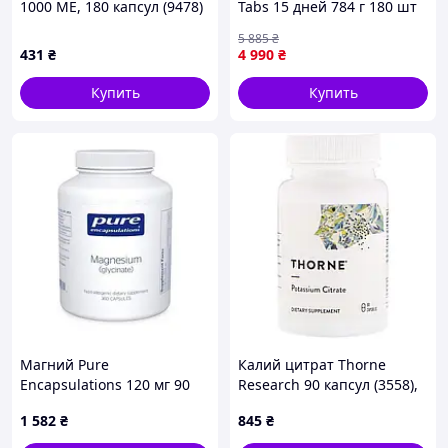
1000 МЕ, 180 капсул (9478)
Tabs 15 дней 784 г 180 шт
Шоколадный (101193)
5 885
₴
431
₴
4 990
₴
Купить
Купить
Магний Pure
Калий цитрат Thorne
Encapsulations 120 мг 90
Research 90 капсул (3558),
капсул (21444)
1535404 - 256
1 582
₴
845
₴