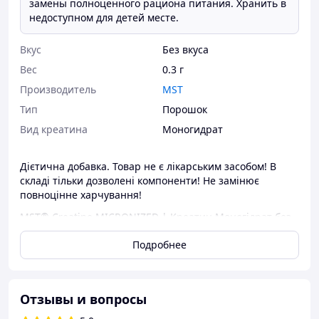
замены полноценного рациона питания. Хранить в
недоступном для детей месте.
Вкус
Без вкуса
Вес
0.3 г
Производитель
MST
Тип
Порошок
Вид креатина
Моногидрат
Дієтична добавка. Товар не є лікарським засобом! В
складі тільки дозволені компоненти! Не замінює
повноцінне харчування!
MST® Creatine MICRONIZED | Креатин Моногідрат без
смаку 500 грамів – це високоякісний мікронізований
Подробнее
креатин моногідрат у формі порошку, який значно
підвищує силові можливості та створює умови для
більш ефективного зростання м’язів. У складі MST®
Creatine MICRONIZED міститься мікронізована, швидко
Отзывы и вопросы
засвоювана форма креатину моногідрату. Вона миттєво
всмоктується та швидко синтезує енергію, необхідну