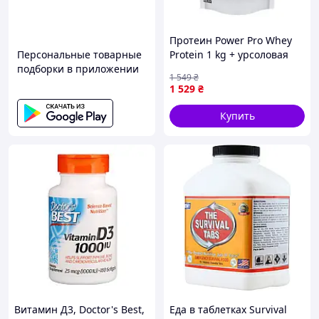
Протеин Power Pro Whey
Персональные товарные
Protein 1 kg + урсоловая
подборки в приложении
кислота, клубника (02500-
1 549
₴
05)
1 529
₴
Купить
Витамин Д3, Doctor's Best,
Еда в таблетках Survival