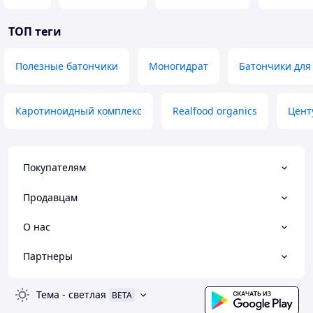
ТОП теги
Полезные батончики
Моногидрат
Батончики для
Каротиноидный комплекс
Realfood organics
Цент
Покупателям
Продавцам
О нас
Партнеры
Тема
-
светлая
BETA