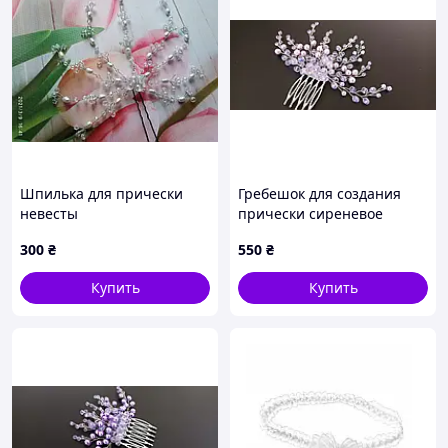
Шпилька для прически
Гребешок для создания
невесты
прически сиреневое
мечта
300
₴
550
₴
Купить
Купить