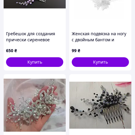
Гребешок для создания
Женская подвязка на ногу
прически сиреневое
с двойным бантом и
мечта
искусственной
650
₴
99
₴
жемчужиной, Белый
Купить
Купить