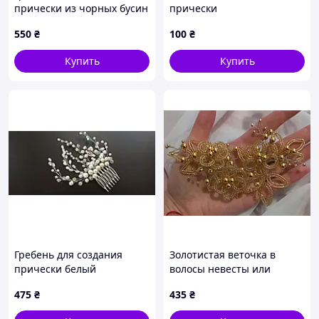
прически из чорных бусин
прически
550
₴
100
₴
Купить
Купить
Гребень для создания
Золотистая веточка в
прически белый
волосы невесты или
выпускницы. 100% ручная
475
₴
435
₴
работа