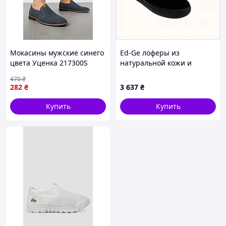
Мокасины мужские синего
Ed-Ge лоферы из
цвета Уценка 217300S
натуральной кожи и
замши 44 р, K8735PB200
470
₴
282
₴
3 637
₴
Купить
Купить