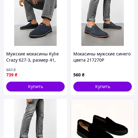
Мужские мокасины Kylie
Мокасины мужские синего
Crazy 627-3, размер 41,
цвета 217270P
темно-синего цвета
887
₴
739
₴
560
₴
Купить
Купить