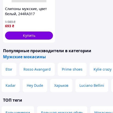
Слипоны мужские, цвет
белый, 244RA317
1 989
₴
693
₴
Купить
Популярные производители
в категории
Мужские мокасины
Etor
Rosso Avangard
Prime shoes
Kylie crazy
Kadar
Hey Dude
Харьков
Luciano Bellini
ТОП теги
Большемерки
Большая мужская обувь
Мокасины