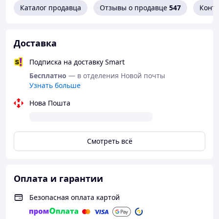
49(32,5см) 50(33см)
Каталог продавца
Отзывы о продавце
547
Конт
Материал верха: замша натуральная
Материал подкладки: кожа натуральная
Доставка
Подошва: ТЭП (термоэластопласт)
Подписка на доставку Smart
Бесплатно
— в отделения Новой почты
Узнать больше
Нова Пошта
Смотреть всё
Оплата и гарантии
Безопасная оплата картой