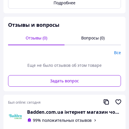
Подробнее
Отзывы и вопросы
Отзывы (0)
Вопросы (0)
Все
Еще не было отзывов об этом товаре
Задать вопрос
Характеристика:
Модель:
ETHEREAL BS Classic Red Vel by Rosso
Был online:
сегодня
Avangard
Badden.com.ua інтернет магазин чоловічого та жіночого взуття великих розмірів
Цвет: красный
99% положительных отзывов
Размеры: 46(31 см) 47(31,5см) 48(32см)