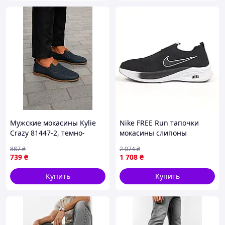
Подписаться на аккаунт
Badden.com.ua в
Instagram
Мужские мокасины Kylie
Nike FREE Run тапочки
Crazy 81447-2, темно-
мокасины слипоны
синего цвета, размер: 45,
черные с белым
887
₴
2 074
₴
длина стельки 29 см
739
₴
1 708
₴
Купить
Купить