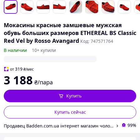
Мокасины красные замшевые мужская
обувь больших размеров ETHEREAL BS Classic
Red Vel by Rosso Avangard
Код: 747571764
В наличии
10+ купили
319
от
₴
/мес
3 188
₴/пара
Купить
Купить сейчас
99%
Продавец Badden.com.ua інтернет магазин чоловічого та жіночого взуття великих розмірів