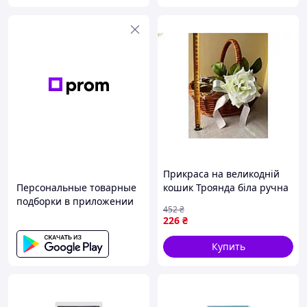
Прикраса на великодній
Персональные товарные
кошик Троянда біла ручна
подборки в приложении
робота для декору
452
₴
святкового кошика
226
₴
Купить