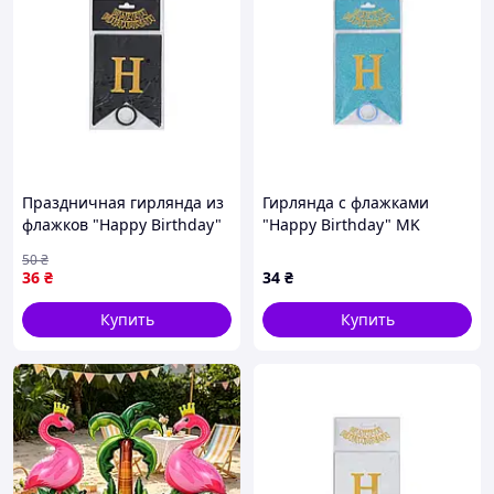
Праздничная гирлянда из
Гирлянда с флажками
флажков "Happy Birthday"
"Happy Birthday" MK
черного цвета с золотыми
5955(Light-Blue) голубой
50
₴
буквами
36
₴
34
₴
Купить
Купить