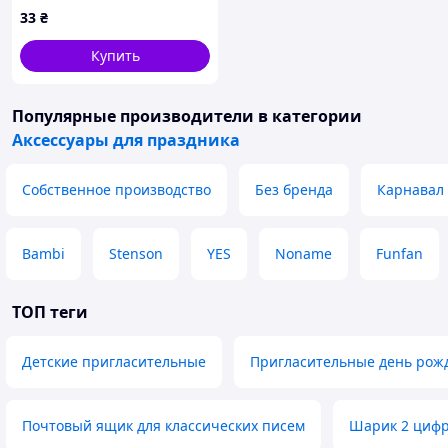
5955(Biege) бежевый
33
₴
Купить
Популярные производители
в категории
Аксессуары для праздника
Собственное производство
Без бренда
Карнавал
Bambi
Stenson
YES
Noname
Funfan
ТОП теги
Детские пригласительные
Пригласительные день рож
Почтовый ящик для классических писем
Шарик 2 цифр