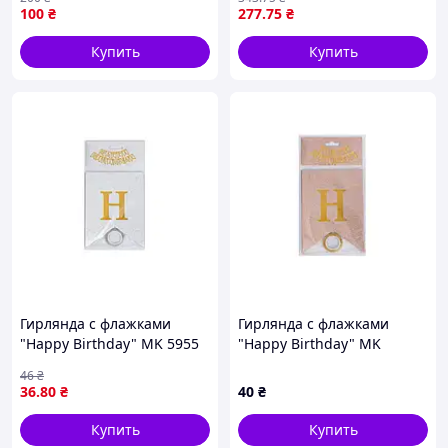
шт - Гарантия! Сервис!
100
₴
277
.75
₴
Купить
Купить
Гирлянда с флажками
Гирлянда с флажками
"Happy Birthday" MK 5955
"Happy Birthday" MK
(White) белая
5955(Biege) бежевый
46
₴
36
.80
₴
40
₴
Купить
Купить