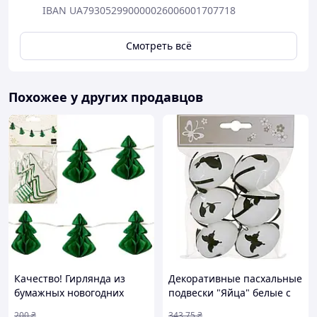
IBAN UA793052990000026006001707718
Смотреть всё
Похожее у других продавцов
Качество! Гирлянда из
Декоративные пасхальные
бумажных новогодних
подвески "Яйца" белые с
украшений "Елки" CG-12, 5
черным, 6 штук
200
₴
343
.75
₴