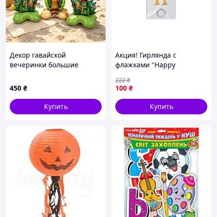
Декор гавайской
Акция! Гирлянда с
вечеринки большие
флажками "Happy
надувные шары Фламинго
Birthday" MK 5955(White)
222
₴
и пальма 3шт
белый - По лучшей цене!
450
₴
100
₴
Купить
Купить