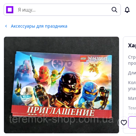
Аксессуары для праздника
Ха
Стр
про
Дл
Кол
упа
Ма
Тем
пра