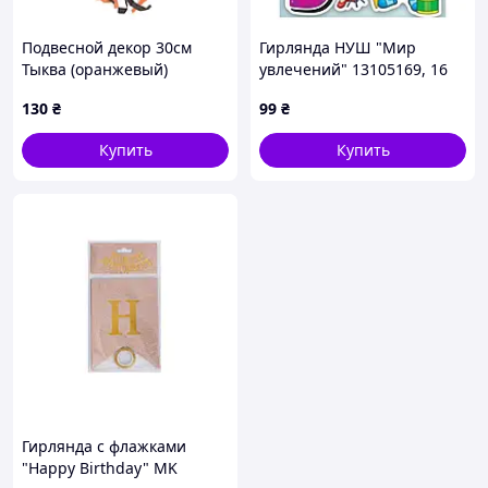
Подвесной декор 30см
Гирлянда НУШ "Мир
Тыква (оранжевый)
увлечений" 13105169, 16
3618849
элементов
130
₴
99
₴
Купить
Купить
Гирлянда с флажками
"Happy Birthday" MK