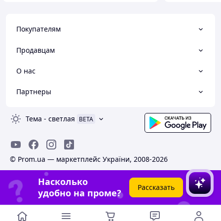
Покупателям
Продавцам
О нас
Партнеры
Тема
-
светлая
BETA
© Prom.ua — маркетплейс України, 2008-2026
Насколько
Рассказать
удобно на проме?