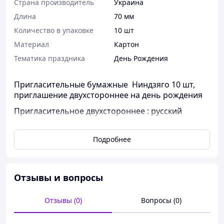
Страна производитель
Украина
Длина
70 мм
Количество в упаковке
10 шт
Материал
Картон
Тематика праздника
День Рождения
Пригласительные бумажные Ниндзяго 10 шт,
приглашение двухстороннее на день рождения
Пригласительное двухстороннее : русский
с одной стороны - яркий рисунок.
Подробнее
с другой - место для заполнения информации о
торжестве.http://teremok-shop.com.ua
Отзывы и вопросы
Отзывы (0)
Вопросы (0)