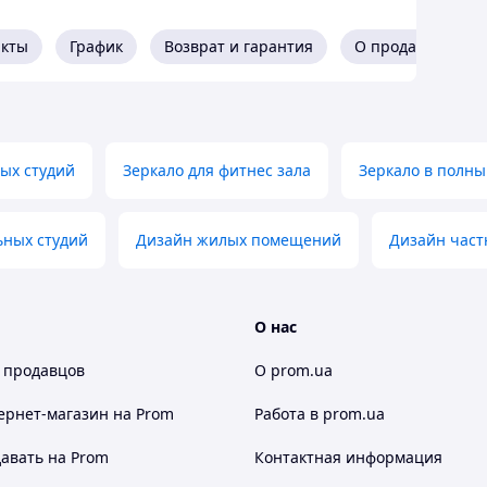
акты
График
Возврат и гарантия
О продавце
ых студий
Зеркало для фитнес зала
Зеркало в полны
ьных студий
Дизайн жилых помещений
Дизайн част
О нас
 продавцов
О prom.ua
ернет-магазин
на Prom
Работа в prom.ua
авать на Prom
Контактная информация