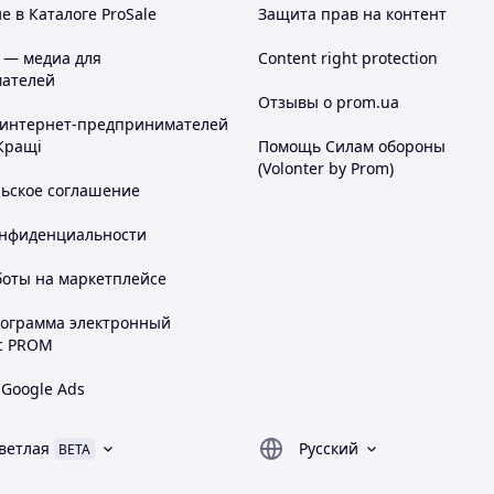
 в Каталоге ProSale
Защита прав на контент
 — медиа для
Content right protection
ателей
Отзывы о prom.ua
 интернет-предпринимателей
Кращі
Помощь Силам обороны
(Volonter by Prom)
льское соглашение
онфиденциальности
боты на маркетплейсе
рограмма электронный
с PROM
 Google Ads
ветлая
Русский
BETA