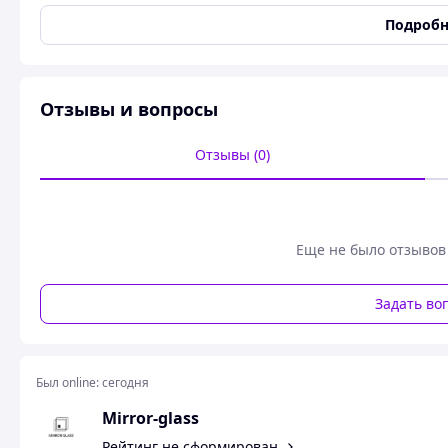
Доставка новой почтой цена примерно, зависит от веса и
Подробн
Самовизизиз Киев
тел +380995283637 вайбер
Отзывы и вопросы
Отзывы (0)
Еще не было отзывов
Задать во
Был online:
сегодня
Mirror-glass
Рейтинг не сформирован