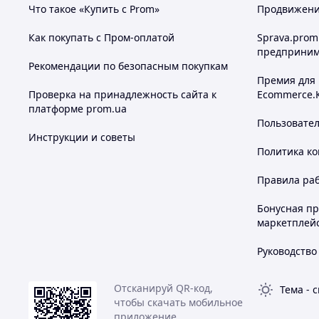
Что такое «Купить с Prom»
Продвижение
Как покупать с Пром-оплатой
Sprava.prom
предприним
Рекомендации по безопасным покупкам
Премия для
Проверка на принадлежность сайта к
Ecommerce.
платформе prom.ua
Пользовате
Инструкции и советы
Политика к
Правила ра
Бонусная п
маркетплей
Руководство
Отсканируй QR-код,
Тема
-
с
чтобы скачать мобильное
приложение