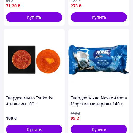
89
₴
327
₴
Body, 100 г
(708002405792)
71
.20
₴
273
₴
Купить
Купить
Твердое мыло Tsukerka
Твердое мыло Novax Aroma
Апельсин 100 г
Морские минералы 140 г
(2000000000367/4820266831134)
(4820195509470)
110
₴
f
188
₴
99
₴
Купить
Купить