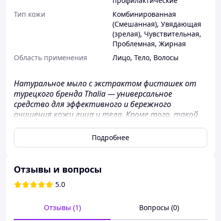
профилактические
Тип кожи
Комбинированная
(Смешанная)
,
Увядающая
(зрелая)
,
Чувствительная
,
Проблемная
,
Жирная
Область применения
Лицо
,
Тело
,
Волосы
Натуральное мыло с экстрактом фисташек от
турецкого бренда Thalia — универсальное
средство для эффективного и бережного
очищения кожи лица и тела. Кроме того, такой
продукт отлично подойдет и для применения в
качестве шампуня. Обладатели поврежденных
Подробнее
волос, склонных к выпадению, сечению, ломкости
и образованию перхоти могут воспользоваться
данным мылом и значительно улучшить
Отзывы и вопросы
состояние волосяного и кожного покровов
5.0
головы.
Мыло с экстрактом фисташек устраняет зуд,
Отзывы (1)
Вопросы (0)
борется с грибком, экземой, псориазом и прыщами.