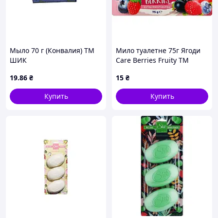
Мыло 70 г (Конвалия) ТМ
Мило туалетне 75г Ягоди
ШИК
Care Berries Fruity ТМ
RUBIS
19
.86
₴
15
₴
Купить
Купить