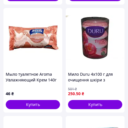
Мыло туалетное Aroma
Мило Duru 4x100 г для
Увлажняющий Крем 140г
очищення шкіри з
ТМ Novax
квітковим ароматом м'яке
501
₴
натуральне туалетне мило
46
₴
250
.50
₴
Купить
Купить