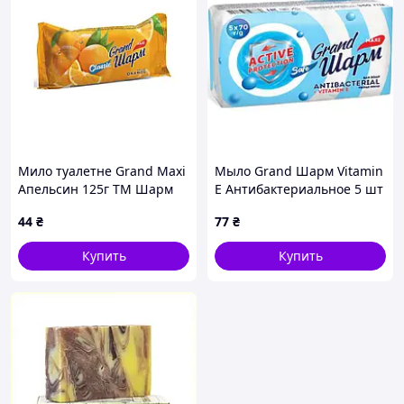
Мило туалетне Grand Maxi
Мыло Grand Шарм Vitamin
Апельсин 125г ТМ Шарм
E Антибактериальное 5 шт
70 г
44
₴
77
₴
Купить
Купить