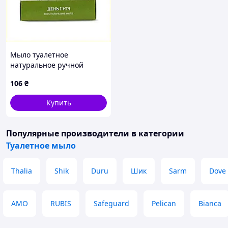
Мыло туалетное
натуральное ручной
работы День и ночь ЯКА
106
₴
75 г 8X16A3551B
Купить
Популярные производители
в категории
Туалетное мыло
Thalia
Shik
Duru
Шик
Sarm
Dove
AMO
RUBIS
Safeguard
Pelican
Bianca