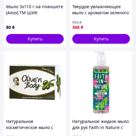
Мыло 3х110 г на планшете
Твердое увлажняющее
(Алоэ) ТМ ШИК
мыло с ароматом зеленого
яблока для ежедневного
552
₴
ухода 3 по 115 г FLAME
80
₴
368
₴
Купить
Купить
Натуральное
Натуральное жидкое мыло
косметическое мыло с
для рук Faith in Nature с
оливковым маслом Olive’n
Фруктом дракона 400 мл