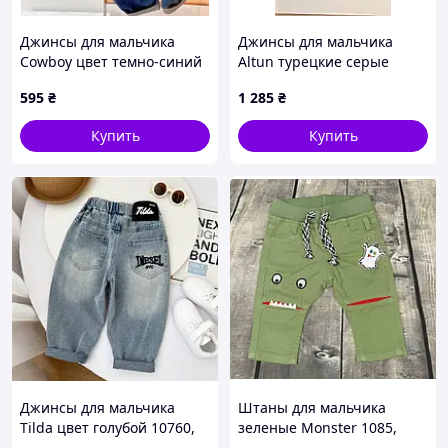
Джинсы для мальчика
Джинсы для мальчика
Cowboy цвет темно-синий
Altun турецкие серые
10729, Размер 130
багги на резинке 116-134
595
₴
1 285
₴
см | Качественные
детские джинсы
Купить
Купить
Джинсы для мальчика
Штаны для мальчика
Tilda цвет голубой 10760,
зеленые Monster 1085,
Размер 130
Размер 68