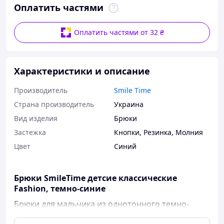
Оплатить частями
Оплатить частями от 32 ₴
Характеристики и описание
Производитель
Smile Time
Страна производитель
Украина
Вид изделия
Брюки
Застежка
Кнопки
,
Резинка
,
Молния
Цвет
Синий
Брюки SmileTime детсие классические
Fashion, темно-синие
Брюки для мальчика из однотонного темно-
синего коттона, в составе на 97 % хлопка. Ткань