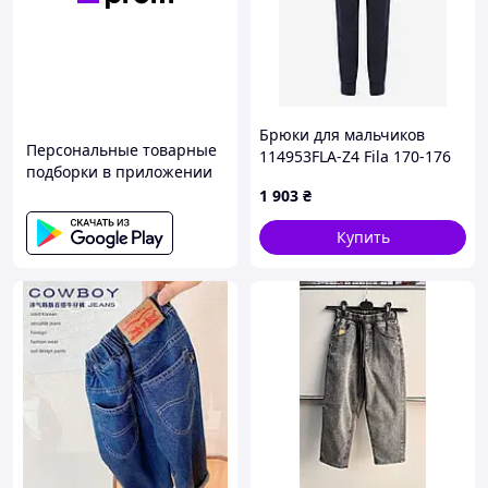
Брюки для мальчиков
Персональные товарные
114953FLA-Z4 Fila 170-176
подборки в приложении
(176) Темно-синий
1 903
₴
114953FLA-Z4
Купить