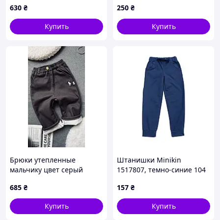
630
₴
250
₴
Купить
Купить
Брюки утепленные
Штанишки Minikin
мальчику цвет серый
1517807, темно-синие 104
11007, Размер 90
685
₴
157
₴
Купить
Купить