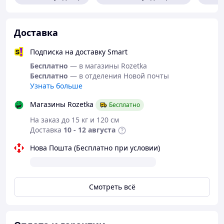
36см., полуобхват талии 32.5см.
рост 122 длина брюк 72см., шаговый
(внутрненний) шов 49см., полуобхват бедер
Доставка
37см., полуобхват талии 33см.
Подписка на доставку Smart
Бесплатно
— в магазины Rozetka
Бесплатно
— в отделения Новой почты
Узнать больше
Магазины Rozetka
Бесплатно
На заказ до 15 кг и 120 см
Доставка
10 - 12 августа
Нова Пошта (Бесплатно при условии)
Смотреть всё