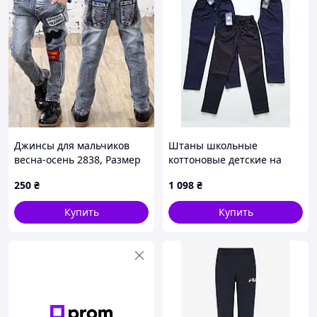
Джинсы для мальчиков
Штаны школьные
весна-осень 2838, Размер
коттоновые детские на
110
резинке для мальчика 6-9
250
₴
1 098
₴
лет 6-7
Купить
Купить