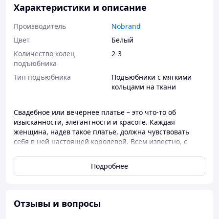
Характеристики и описание
Производитель
Nobrand
Цвет
Белый
Количество колец
2-3
подъюбника
Тип подъюбника
Подъюбники с мягкими
кольцами на ткани
Свадебное или вечернее платье – это что-то об
изысканности, элегантности и красоте. Каждая
женщина, надев такое платье, должна чувствовать
себя в ней настоящей королевой. Всем известно, с
каким трепетом и вниманием все невесты выбирают
свое заповедное свадебное платье. Именно поэтому в
Подробнее
этом платье все должно быть идеально: материал,
крой, дизайн, оформление и, конечно же, аксессуары. В
том, чтобы платье выглядело прекрасно, держало
форму и приносило комфорт, вам поможет юбка
Отзывы и вопросы
кринолин.