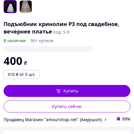
Подъюбник кринолин Р3 под свадебное,
вечернее платье
Код: S-6
В наличии
90+ купили
400
₴
310
₴
от 5 шт.
Купить
Купить сейчас
99%
Продавец Магазин "amourshop.net" (Амуршоп)