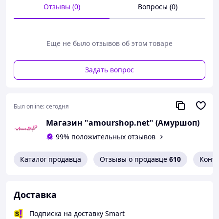
В интернет-магазине «AmourShop» представлен
Отзывы (0)
Вопросы (0)
кринолин на 3 кольца, который прекрасно дополнит
образ каждой невесты в столь важный для нее день.
Юбка кринолин выполнена из качественных и легких
Еще не было отзывов об этом товаре
материалов, кольца надежно вшиты в подъюбник, а
диаметр нижнего кольца 89 см, благодаря чему платье
будет выглядеть довольно пышно.
Задать вопрос
Был online:
сегодня
Магазин "amourshop.net" (Амуршоп)
99% положительных отзывов
Каталог продавца
Отзывы о продавце
610
Конт
Доставка
Подписка на доставку Smart