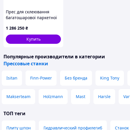
Прес для склеювання
багатошарової паркетної
підлоги Deck Art CP
1 286 250
₴
300/3800
Купить
Популярные производители
в категории
Прессовые станки
Isitan
Finn-Power
Без бренда
King Tony
Makserteam
Holzmann
Mast
Harsle
Var
ТОП теги
Плиту шпон
Гидравлический профилегиб
Станок