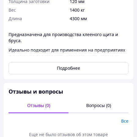
Толщина заготовки
120 мм
Вес
1400 кг
Длина
4300 мм
Предназначена для производства клееного щита и
бруса.
Идеально подходит для применения на предприятиях
и в цехах по производству клееного щита, дверных
блоков, клееного строительного бруса, производства
Подробнее
мебели и на других деревообрабатывающих
производствах.
ОТЛИЧИТЕЛЬНЫЕ ОСОБЕННОСТИ:
Отзывы и вопросы
Пресс состоит из сварной станины с
установленными подшипниками для вращения
ротора с тремя рабочими полями.
Отзывы (0)
Вопросы (0)
Поворот ротора осуществляется с помощью
мотор-редуктора и последующей фиксацией в
Все
рабочем положении.
Рабочий стол представляет собой рамную
Еще не было отзывов об этом товаре
конструкцию с четырьма механическими