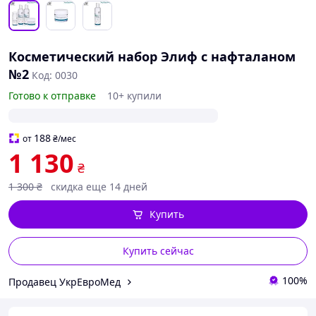
Косметический набор Элиф с нафталаном
№2
Код: 0030
Готово к отправке
10+ купили
188
от
₴
/мес
1 130
₴
1 300
₴
скидка еще 14 дней
Купить
Купить сейчас
100%
Продавец УкрЕвроМед