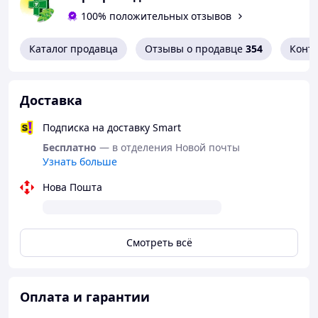
том числе и псориаз.
100% положительных отзывов
Действия крема:
Каталог продавца
Отзывы о продавце
354
Конт
- противовоспалительный
- регенерирующий
- заживляющий
Доставка
- смягчающий
Подписка на доставку Smart
- увлажняющий
Бесплатно
— в отделения Новой почты
Узнать больше
Кремовая эмульсионная основа обеспечивает
стойкий терапевтический эффект препарата,
Нова Пошта
минимизирует эритему и поддерживает оптимальный
водно-липидный баланс кожи. Присутствие
растительных масел, увлажняющих и питающих сухую
и потрескавшуюся кожу, обуславливает смягчающее
Смотреть всё
действие крема.
Препарат содержит 4% высокоочищенной
нефталановой нефти, что способствует сокращению
Оплата и гарантии
шелушения, уменьшает пораженные участки,
оказывает кератолитическое действие.