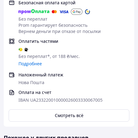
Безопасная оплата картой
Способ применения:
Крем нанести тонким слоем до полного вписывания 2-3
Без переплат
раза в сутки на предварительно очищенную кожу.
Prom гарантирует безопасность
Вернем деньги при отказе от посылки
После исчезновения видимых кожных поражений
терапию прекращать не стоит. Стоит продлить
Оплатить частями
использование на 2 недели.
Состав:
Без переплат*, от 188 ₴/мес.
Солидол медицинский, березовый деготь, девясил,
Подробнее
оливковое масло, вазелин, ланолин, экстракт
Наложенный платеж
календулы, моностеарат глицерина, цетеариловый
спирт, вода, масло семян тыквы, экстракт кореня
Нова Пошта
лопуха, эвкалиптол, череда, календула, кора березы,
Оплата на счет
корень солодки, консервант, отдушка.
IBAN UA233220010000026003330067005
Гель для душа Элиф с нафталаном
Высокоэффективное качественное средство, не
Смотреть всё
имеющее в своем составе вредных компонентов,
исключительно натуральный и экологически чистый
состав. Идеально питать и защищает кожу от
Похожее у других продавцов
пересыхания. Утилизирует кожные шелушения,