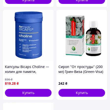
сокращает шелушение, уменьшает пораженные
участки, оказывает кератолитическое действие.
Косметика Элиф создана на основе нафталанской
нефти
Только натуральные компоненты
Не содержит SLS, парабенов и красителей
Продукция не тестируется на животных
Капсулы Bicaps Choline —
Сироп "От простуды" (200
холин для памяти,
мл) Грин-Виза (Green-Visa)
нервной системы и
836
₴
печени, 60 шт
819
.28
₴
242
₴
Купить
Купить