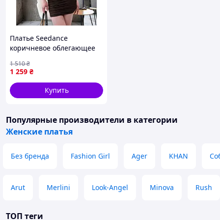
Платье Seedance
коричневое облегающее
из лайкры для женщин
1 510
₴
универсальное M {9609-
1 259
₴
piho}
Купить
Популярные производители
в категории
Женские платья
Без бренда
Fashion Girl
Ager
KHAN
Со
Arut
Merlini
Look-Angel
Minova
Rush
ТОП теги