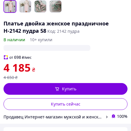
Платье двойка женское праздничное
Н-2142 пудра 58
Код: 2142 пудра
В наличии
10+ купили
698
от
₴
/мес
4 185
₴
4 650
₴
Купить
Купить сейчас
100%
Продавец Интернет-магазин мужской и женской одежды "У Русланы"