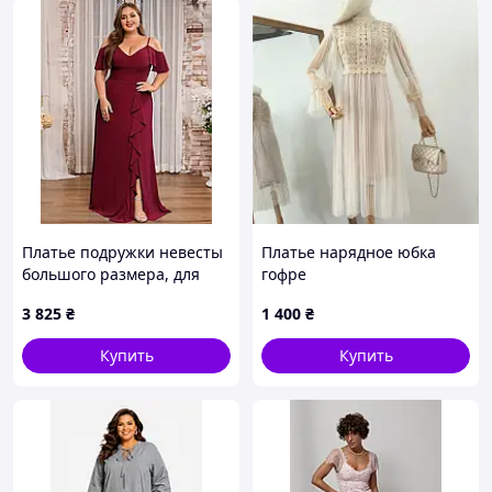
Платье подружки невесты
Платье нарядное юбка
большого размера, для
гофре
вечеринки подружек
3 825
₴
1 400
₴
невесты, вечернее платье,
платье матери невесты,
Купить
Купить
вечернее платье