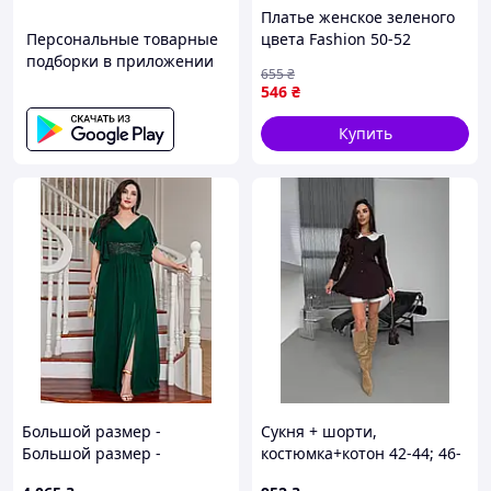
Платье женское зеленого
Персональные товарные
цвета Fashion 50-52
подборки в приложении
(217777) Размер: 50-52;
655
₴
Реальный размер: 46-48;
546
₴
Купить
Большой размер -
Сукня + шорти,
Большой размер -
костюмка+котон 42-44; 46-
Шифоновое платье для
48 (2) рин4936-462