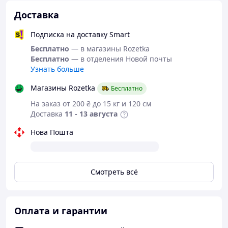
Доставка
Инструкции по уходу:
Подписка на доставку Smart
Бесплатно
— в магазины Rozetka
Бесплатно
— в отделения Новой почты
Узнать больше
Магазины Rozetka
Бесплатно
• Ручная или машинная стирка при температуре
не выше 40°С;
На заказ от 200 ₴ до 15 кг и 120 см
• При стирке не использовать средства,
Доставка
11 - 13 августа
содержащие отбеливатели (хлор);
Нова Пошта
• Не гладить;
• Химчистка запрещена.
Как правильно выбрать наматрасник: мы
рекомендуем выбирать согласно размера
Смотреть всё
вашего матраса или спального места.
Оплата и гарантии
Варианты размеров: