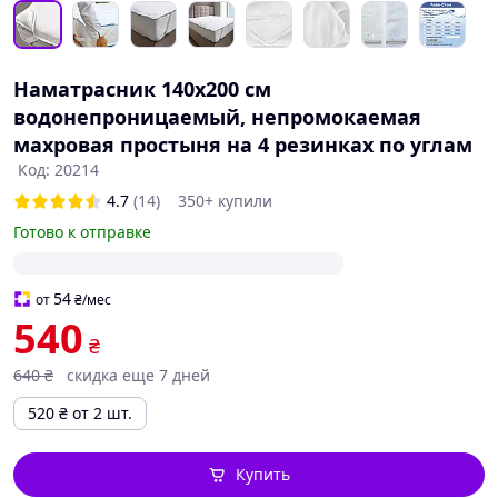
Наматрасник 140х200 см
водонепроницаемый, непромокаемая
махровая простыня на 4 резинках по углам
Код: 20214
4.7
(14)
350+ купили
Готово к отправке
54
от
₴
/мес
540
₴
640
₴
скидка еще 7 дней
520
₴
от 2 шт.
Купить