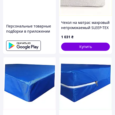
Чехол на матрас махровый
Персональные товарные
непромокаемый SLEEP-TEX
подборки в приложении
Комфорт 90x190 h 11 см
1 031
₴
BM7822818P
Купить