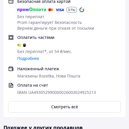
Детские:
Безопасная оплата картой
Без переплат
60х120 см
Prom гарантирует безопасность
60х140 см
Вернем деньги при отказе от посылки
70х140 см
Оплатить частями
Без переплат*, от 54 ₴/мес.
Полуторные:
Подробнее
70х190 см
Наложенный платеж
80х160 см
Магазины Rozetka, Нова Пошта
80х180 см
Оплата на счет
80х190 см
80х200 см
IBAN UA493052990000026003024925213
90х190 см
90х200 см
Смотреть всё
100х200 см
120х190 см
120х200 см
Похожее у других продавцов