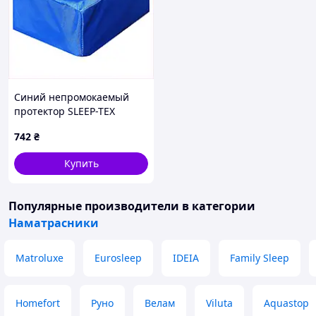
Синий непромокаемый
протектор SLEEP-TEX
Protect 70*190 B782369T4
742
₴
Купить
Популярные производители
в категории
Наматрасники
Matroluxe
Eurosleep
IDEIA
Family Sleep
Homefort
Руно
Велам
Viluta
Aquastop