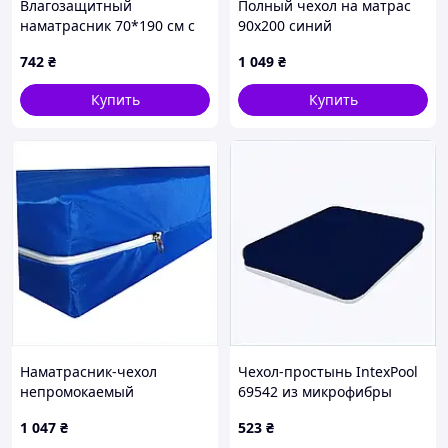
Влагозащитный
Полный чехол на матрас
наматрасник 70*190 см с
90х200 синий
высоким бортом
водонепроницаемый,
742
₴
1 049
₴
M78C23694E
7823P54E8
Купить
Купить
Наматрасник-чехол
Чехол-простынь IntexPool
непромокаемый
69542 из микрофибры
медицинский SLEEP-TEX
синий 257H46PA77
1 047
₴
523
₴
Протект 70x200 h 23 см,