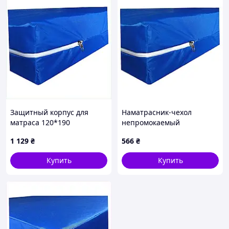
Защитный корпус для
Наматрасник-чехол
матраса 120*190
непромокаемый
влагостойкий
медицинский SLEEP-TEX
1 129
₴
566
₴
медицинский 7E8E2A3576
Протект 70x130 h 9 см,
M78C2C3292
Купить
Купить