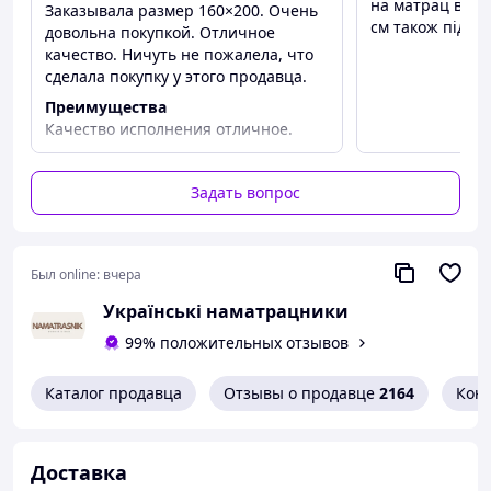
на матрац висо
Заказывала размер 160×200. Очень
Удобное крепление и отсутствие эффекта
см також підій
довольна покупкой. Отличное
скольжения;
качество. Ничуть не пожалела, что
Легкость в стирке;
сделала покупку у этого продавца.
Могут компенсировать жесткость
матраса;
Преимущества
Качество исполнения отличное.
Сгладить неровности и стыки матраса;
Идеально сел на высоту матраса.
Цены на наматрасники намного ниже, чем
химчистка или покупка нового матраса.
Недостатки
Задать вопрос
Нет
Как правильно выбрать наматрасник
Изделие мы рекомендуем покупать
соответствующее размеру Вашего матраса.
Был online:
вчера
Українські наматрацники
Почему наши наматрасники лучше других,
99% положительных отзывов
аналогичных изделий:
Дышащая поверхность;
Каталог продавца
Отзывы о продавце
2164
Кон
Легкий уход, стирка в стиральной машине;
Благодаря цельному полиэфирному
полотну и стяганию всех слоев - изделие не
Доставка
сбивается по углам;