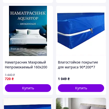
Наматрасник Махровый
Влагостойкое покрытие
Непромокаемый 160х200
для матраса 90*200*7
нятяжной с бортами на
синее, 7823T53P8A
1 440
₴
кровать,простыни на
720
₴
1 049
₴
резинке полуторный qwert
Купить
Купить