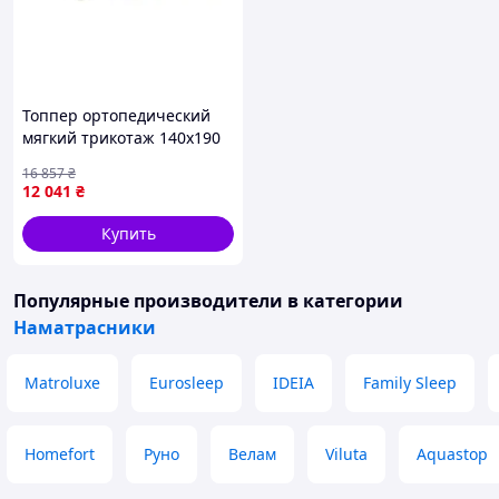
Топпер ортопедический
мягкий трикотаж 140х190
для сна EuroSleep FK-11211
16 857
₴
12 041
₴
Купить
Популярные производители
в категории
Наматрасники
Matroluxe
Eurosleep
IDEIA
Family Sleep
Homefort
Руно
Велам
Viluta
Aquastop