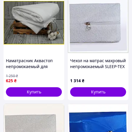
Наматрасник Аквастоп
Чехол на матрас махровый
непромокаемый для
непромокаемый SLEEP-TEX
защиты матраса с
Комфорт 120x190 h 11 см
1 250
₴
тканевым бортом и
E7C82E2880
625
₴
1 314
₴
резинкой
Купить
Купить