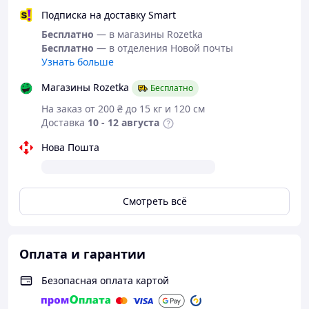
Наматрасник не сползёт, так как крепится
Подписка на доставку Smart
на эластичной резинке по периметру;
Бесплатно
— в магазины Rozetka
Обладает антиаллергенными свойствами;
Бесплатно
— в отделения Новой почты
Высота бортика: 25 см;
Узнать больше
Качество и долговечность.
Магазины Rozetka
Бесплатно
На заказ от 200 ₴ до 15 кг и 120 см
Доставка
10 - 12 августа
Варианты размеров:
Нова Пошта
90х200
140х200
180х200
Смотреть всё
Оплата и гарантии
Безопасная оплата картой
Весь ассортимент наматрасников
Смотреть