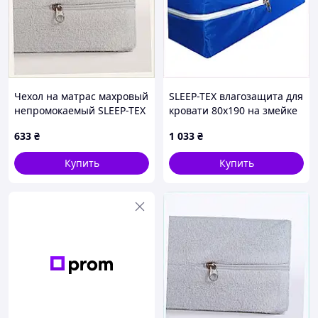
Чехол на матрас махровый
SLEEP-TEX влагозащита для
непромокаемый SLEEP-TEX
кровати 80х190 на змейке
Комфорт 60х120 h 11 см
78234PE46
633
₴
1 033
₴
782257KA0
Купить
Купить