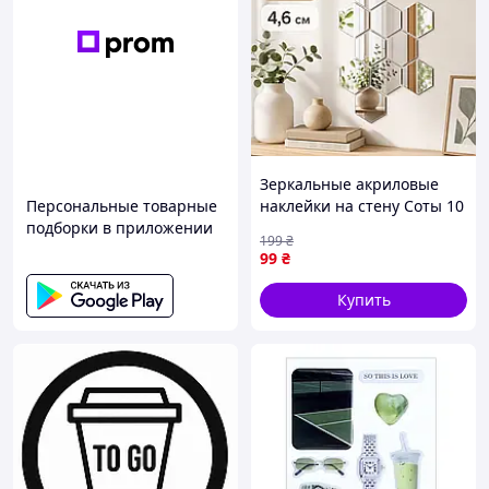
Зеркальные акриловые
Персональные товарные
наклейки на стену Соты 10
подборки в приложении
шт. 4,6 см, шестигранный
199
₴
самоклеющийся декор для
99
₴
гостиной, спальни, кухни,
ванной
Купить