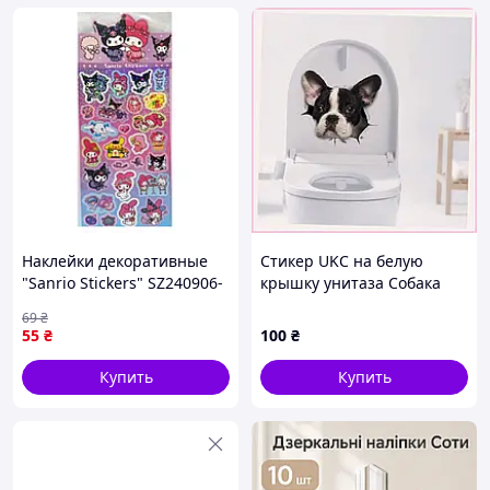
Наклейки декоративные
Стикер UKC на белую
"Sanrio Stickers" SZ240906-
крышку унитаза Собака
6 с блестками impulse
ПВХ, 87427CM46
69
₴
55
₴
100
₴
Купить
Купить