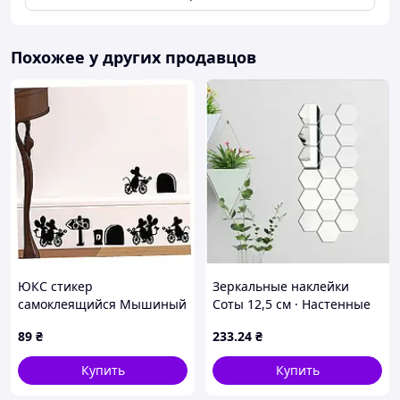
Похожее у других продавцов
ЮКС стикер
Зеркальные наклейки
самоклеящийся Мышиный
Соты 12,5 см · Настенные
городок для прихожей
акриловые элементы для
89
₴
233
.24
₴
8HX74A2740
декора интерьера, 12 шт в
комплекте
Купить
Купить