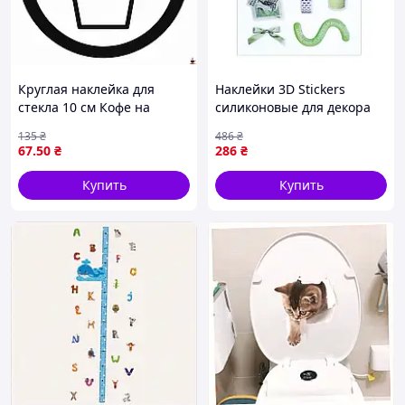
Круглая наклейка для
Наклейки 3D Stickers
стекла 10 см Кофе на
силиконовые для декора
вынос для привлечения
интерьера с любовью
135
₴
486
₴
клиентов в кафе
разные цвета Green FT-
67
.50
₴
286
₴
4176
Купить
Купить