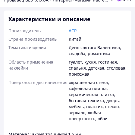
Характеристики и описание
Производитель
ACR
Страна производитель
Китай
Тематика изделия
День святого Валентина,
свадьба, романтика
Область применения
туалет
,
кухня
,
гостиная
,
наклейки
спальня
,
детская
,
столовая
,
прихожая
Поверхность для нанесения
окрашенная стена
,
кафельная плитка
,
керамическая плитка
,
бытовая техника
,
дверь
,
мебель
,
пластик
,
стекло
,
зеркало
,
любая
поверхность
,
обои
Материал: акрил толщиной 1,5 мм.