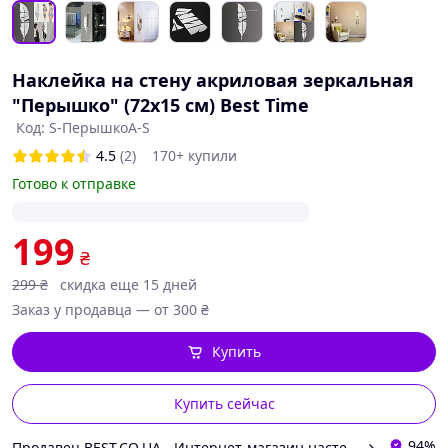
Наклейка на стену акриловая зеркальная
"Перышко" (72х15 см) Best Time
Код: S-ПерышкоА-S
4.5
(2)
170+ купили
Готово к отправке
199
₴
299
₴
скидка еще 15 дней
Заказ у продавца — от 300 ₴
Купить
Купить сейчас
94%
Продавец BEST.CO.UA - Интернет-магазин настенных часов