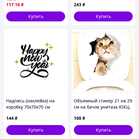
стен и мебели
117
.16
₴
243
₴
самоклеящиеся SKU_SW-
00002509
Купить
Купить
Надпись (наклейка) на
Объемный стикер 21 на 29
коробку 70х70х70 см
см на бачок унитаза ЮКЦ
B87134E19
144
₴
100
₴
Купить
Купить