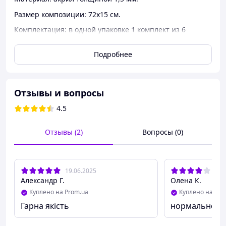
Размер композиции: 72х15 см.
Комплектация: в одной упаковке 1 комплект из 6
элементов.
Подробнее
Наклейка покрыта защитной пленкой, которую надо
снять после монтажа изделия.
Отзывы и вопросы
4.5
Отзывы (2)
Вопросы (0)
19.06.2025
17.
Александр Г.
Олена К.
Куплено на Prom.ua
Куплено на Pro
Гарна якість
нормально