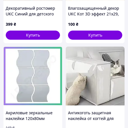
Декоративный ростомер
Влагозащищенный декор
UKC Синий для детского
UKC Кот 3D эффект 21х29,
сада, 8C742P709
871E3C42E1
399
₴
100
₴
Купить
Купить
Акриловые зеркальные
Антикоготь защитная
наклейки 120х80мм
наклейка от когтей для
серебро 6шт для декора
диванов и кресел 30×45 см
145
₴