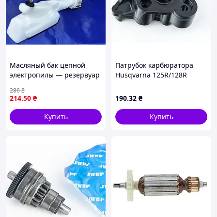
Масляный бак цепной
Патрубок карбюратора
электропилы — резервуар
Husqvarna 125R/128R
для масла системы смазки
Китай
286
₴
цепи
214
.50
₴
190
.32
₴
Купить
Купить