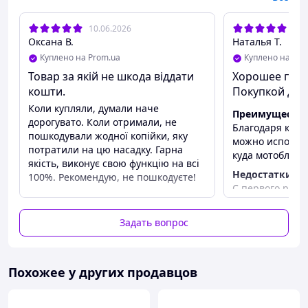
10.06.2026
14.
Оксана В.
Наталья Т.
Куплено на Prom.ua
Куплено на Pro
Товар за якій не шкода віддати
Хорошее при
кошти.
Покупкой дов
Коли купляли, думали наче
Преимуществ
дорогувато. Коли отримали, не
Благодаря ком
пошкодували жодної копійки, яку
можно использо
потратили на цю насадку. Гарна
куда мотоблок 
якість, виконує свою функцію на всі
Недостатки
100%. Рекомендую, не пошкодуєте!
С первого раза
Преимущества
всегда берёт.
Все
Задать вопрос
Недостатки
Не знайшли
Похожее у других продавцов