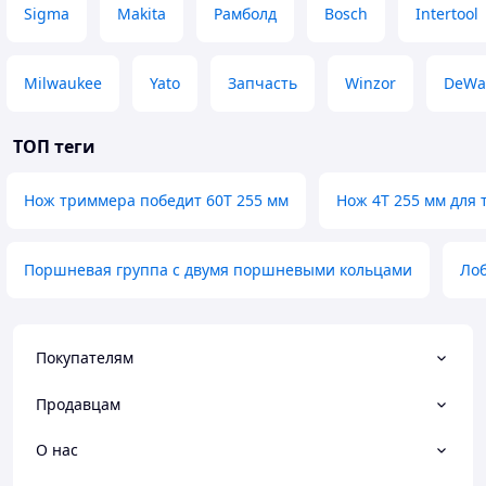
Sigma
Makita
Рамболд
Bosch
Intertool
Milwaukee
Yato
Запчасть
Winzor
DeWa
ТОП теги
Нож триммера победит 60Т 255 мм
Нож 4Т 255 мм для
Поршневая группа с двумя поршневыми кольцами
Лоб
Покупателям
Продавцам
О нас