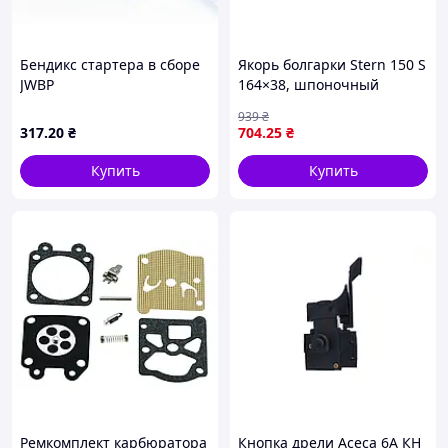
Бендикс стартера в сборе
Якорь болгарки Stern 150 S
JWBP
164×38, шпоночный
хвостовик 8 мм — ротор
939
₴
УШМ 150 мм
317
.20
₴
704
.25
₴
Купить
Купить
Ремкомплект карбюратора
Кнопка дрели Асеса 6A КН