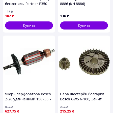
бензопилы Partner P350
8886 (КН 8886)
P401 полный набор —
136
₴
прокладки и мембраны
102
₴
136
₴
для цепных пил
Купить
Купить
Якорь перфоратора Bosch
Пара шестерён болгарки
2-26 удлиненный 158×35 7
Bosch GWS 6-100, Зенит
зуб — ротор
ЗУШ 125/800, аналог
837
₴
287
₴
электродвигателя
2609110150 — коническая
627
.75
₴
215
.25
₴