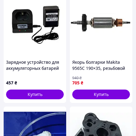
Зарядное устройство для
Якорь болгарки Makita
аккумуляторных батарей
9565C 190×35, резьбовой
шуруповерта Асеса 14.4 В
хвостовик 6 мм, аналог
940
₴
(ЗУ 14.4)
515228-2 — ротор PRO
457
₴
705
₴
серии
Купить
Купить