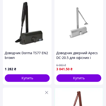
Доводчик Dorma TS77 EN2
Доводчик дверний Apecs
brown
DC-20.5 для офісних і
житлових приміщень з
6 083
₴
функцією самозачинення
1 282
₴
3 041
.50
₴
срібло
Купить
Купить