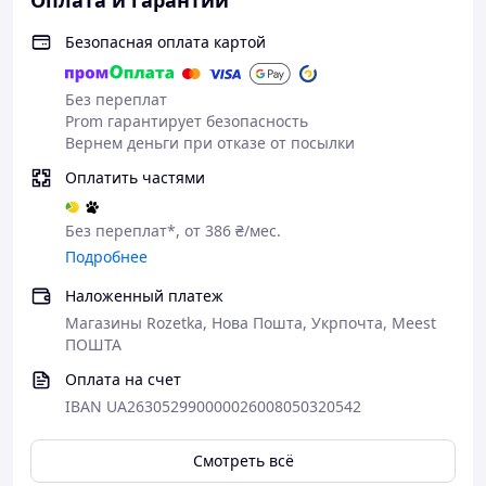
Оплата и гарантии
Регулировки: скорость дохлопа, скорость
закрывания;
Безопасная оплата картой
Фиксация двери: нет;
Накладной монтаж;
Цветовое решение корпуса: серый.
Без переплат
Prom гарантирует безопасность
Вернем деньги при отказе от посылки
Оплатить частями
Без переплат*, от 386 ₴/мес.
Подробнее
Наложенный платеж
Магазины Rozetka, Нова Пошта, Укрпочта, Meest
ПОШТА
Оплата на счет
IBAN UA263052990000026008050320542
Смотреть всё