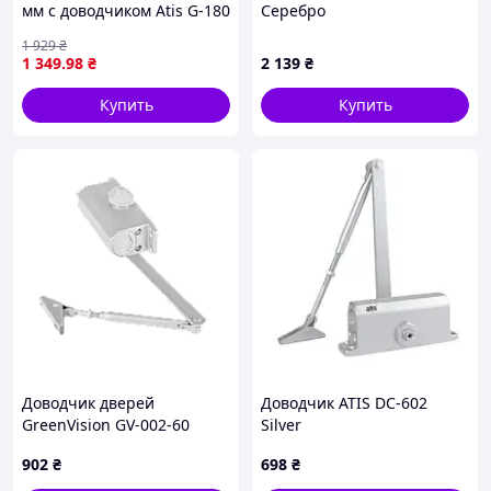
мм с доводчиком Atis G-180
Серебро
180°, T877E062E7
1 929
₴
1 349
.98
₴
2 139
₴
Купить
Купить
Доводчик дверей
Доводчик ATIS DC-602
GreenVision GV-002-60
Silver
902
₴
698
₴