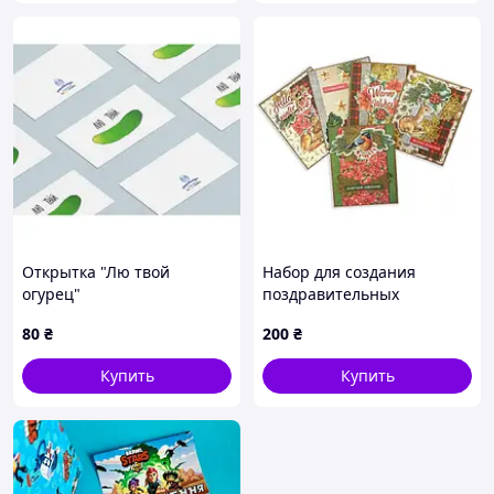
Открытка "Лю твой
Набор для создания
огурец"
поздравительных
открыток "Our warm
80
₴
200
₴
Christmas" FDGCK-019
Купить
Купить