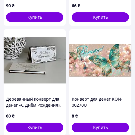
90
₴
66
₴
Купить
Купить
Деревянный конверт для
Конверт для денег KON-
денег «С Днём Рождения»,
00270U
дизайн №3, 17х10 см
60
₴
8
₴
Купить
Купить