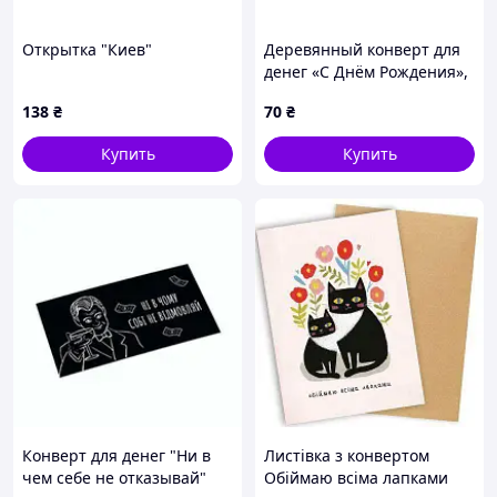
Открытка "Киев"
Деревянный конверт для
денег «С Днём Рождения»,
дизайн №10, 17х10 см
138
₴
70
₴
Купить
Купить
Конверт для денег "Ни в
Листівка з конвертом
чем себе не отказывай"
Обіймаю всіма лапками