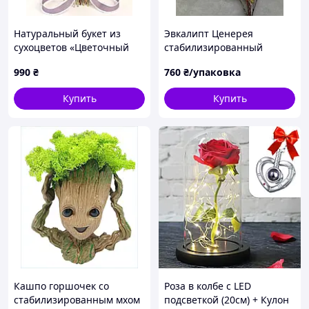
Натуральный букет из
Эвкалипт Ценерея
сухоцветов «Цветочный
стабилизированный
оберег» 23х33 см
желтый с круглыми
990
₴
760
₴/упаковка
листьями, 50-70 см, 130-
150 г, Италия
Купить
Купить
Кашпо горшочек со
Роза в колбе с LED
стабилизированным мхом
подсветкой (20см) + Кулон