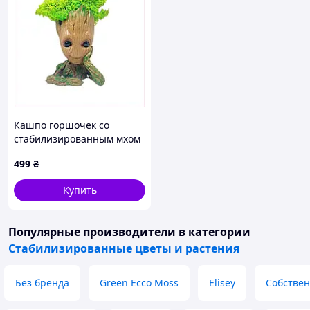
Кашпо горшочек со
стабилизированным мхом
FMA Groot G1 14x10x7,5 см
499
₴
Бежевый (2417687619)
883H938K3
Купить
Популярные производители
в категории
Стабилизированные цветы и растения
Без бренда
Green Ecco Moss
Elisey
Собствен