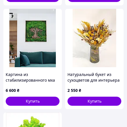
мха
Картина из
Натуральный букет из
стабилизированного мха
сухоцветов для интерьера
"Дерево жизни", 50 х 50 см
«Солнечные лучи» 35х40
6 600
₴
2 550
₴
см
Купить
Купить