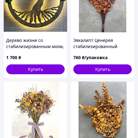
Дерево жизни со
Эвкалипт Ценерея
стабилизированным мхом,
стабилизированный
дерево жизни с мхом,
коричневый с круглыми
1 700
₴
760
₴/упаковка
панно из мха, круглое
листьями, 50-70 см, 130-
дерево жизни с
150 г, Италия
Купить
Купить
подсветкой