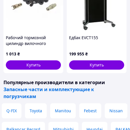
Рабочий тормозной
Едбак EVCT155
цилиндр вилочного
погрузчика Daewoo-
1 013
₴
199 955
₴
Doosan A373690
Купить
Купить
Популярные производители
в категории
Запасные части и комплектующие к
погрузчикам
Q-FIX
Toyota
Manitou
Febest
Nissan
Balkancar Record
Mitsubishi
Hyundai
BALKA