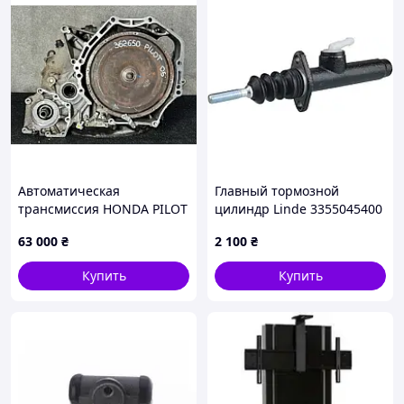
Автоматическая
Главный тормозной
трансмиссия HONDA PILOT
цилиндр Linde 3355045400
02-08 20021-PVG-A51
63 000
₴
2 100
₴
Купить
Купить