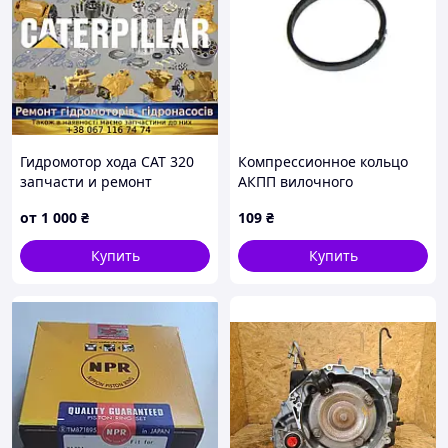
Гидромотор хода CAT 320
Компрессионное кольцо
запчасти и ремонт
АКПП вилочного
погрузчика Toyota 32542-
от
1 000
₴
109
₴
26620-71
Купить
Купить