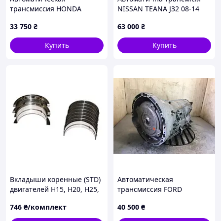
трансмиссия HONDA
NISSAN TEANA J32 08-14
ACCORD CM 02-08 20021-
31020-1XT1D
33 750
₴
63 000
₴
RCL-A10
Купить
Купить
Вкладыши коренные (STD)
Автоматическая
двигателей H15, H20, H25,
трансмиссия FORD
K15, K21, K25 вилочного
MUSTANG 15- FR3Z-7000-A
746
₴/комплект
40 500
₴
погрузчика Nissan 12247-
50K00