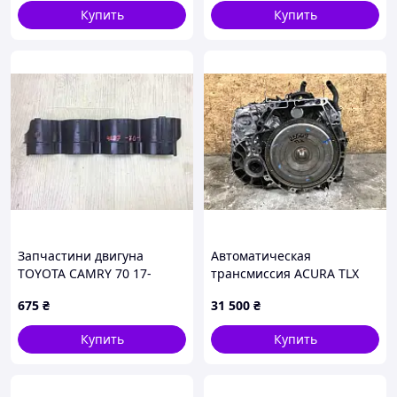
Купить
Купить
Запчастини двигуна
Автоматическая
TOYOTA CAMRY 70 17-
трансмиссия ACURA TLX
1144525010
14-17 20021-RDS-030
675
₴
31 500
₴
Купить
Купить