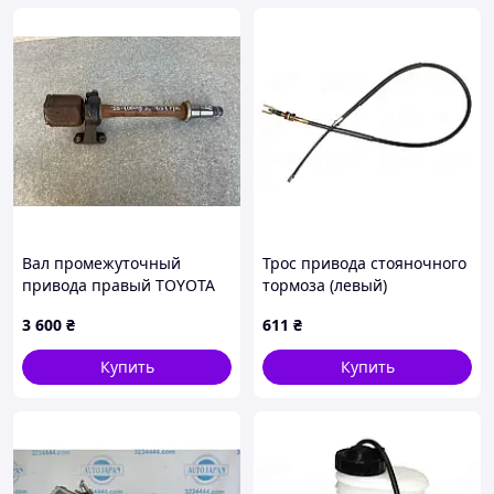
Вал промежуточный
Трос привода стояночного
привода правый TOYOTA
тормоза (левый)
CAMRY 55 14-17 43410-
погрузчика Komatsu
3 600
₴
611
₴
06A20
3EB3051110
Купить
Купить