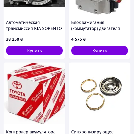
Автоматическая
Блок зажигания
трансмиссия KIA SORENTO
(коммутатор) двигателя
UM 14- 45000-3BKV0
вилочного погрузчика
38 250
₴
4 575
₴
Toyota 89620-76001-71
Купить
Купить
Контролер акумулятора
Синхронизирующее