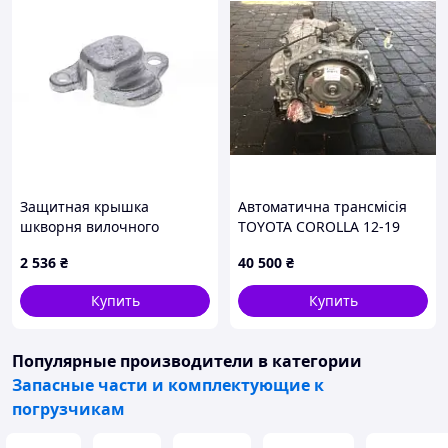
Защитная крышка
Автоматична трансмісія
шкворня вилочного
TOYOTA COROLLA 12-19
погрузчика Toyota 43235-
E180 30410-52490
2 536
₴
40 500
₴
23320-71
Купить
Купить
Популярные производители
в категории
Запасные части и комплектующие к
погрузчикам