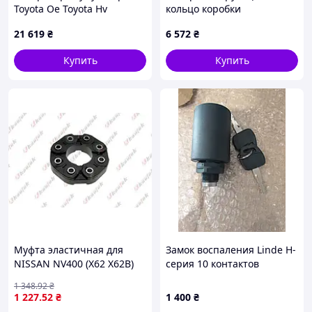
Toyota Oe Toyota Hv
кольцо коробки
G384B28010
переключения передач
21 619
₴
6 572
₴
вилочного погрузчика
Toyota 33340-22000-71
Купить
Купить
Муфта эластичная для
Замок воспаления Linde H-
NISSAN NV400 (X62 X62B)
серия 10 контактов
2011-2022 KAUTEK #RE-
1 348
.92
₴
VR022
1 227
.52
₴
1 400
₴