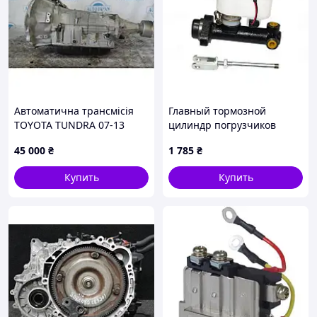
Автоматична трансмісія
Главный тормозной
TOYOTA TUNDRA 07-13
цилиндр погрузчиков
35010-0C390
Mitsubishi/Caterpillar
45 000
₴
1 785
₴
9134620300
Купить
Купить