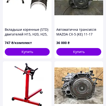
Вкладыши коренные (STD)
Автоматична трансмісія
двигателей H15, H20, H25,
MAZDA CX-5 (KE) 11-17
K15, K21, K25 вилочного
FW6A-EL
747
₴/комплект
36 000
₴
погрузчика Nissan 12247-
50K00
Купить
Купить