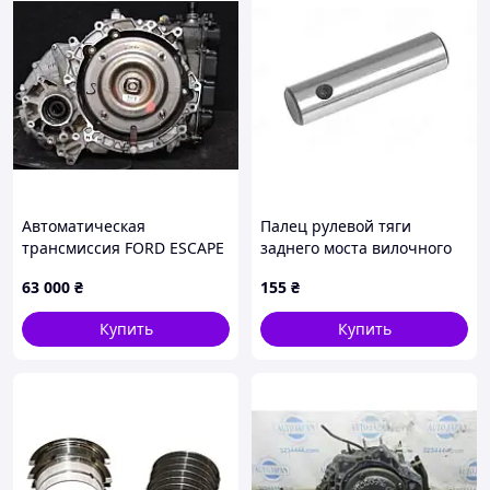
Автоматическая
Палец рулевой тяги
трансмиссия FORD ESCAPE
заднего моста вилочного
12-19 CV6Z-7000-B
погрузчика Yale 911982300
63 000
₴
155
₴
Купить
Купить