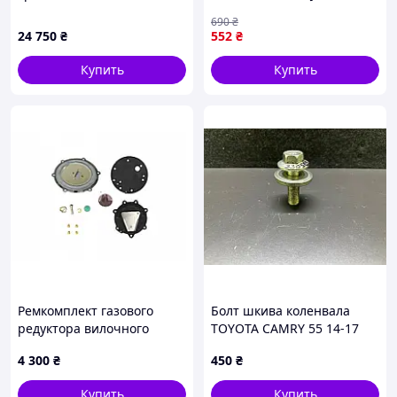
07-14 20021-RP5-010
(16080000)
690
₴
24 750
₴
552
₴
Купить
Купить
Ремкомплект газового
Болт шкива коленвала
редуктора вилочного
TOYOTA CAMRY 55 14-17
погрузчика
90119-16020
4 300
₴
450
₴
Купить
Купить