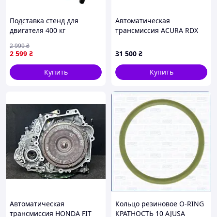
Подставка стенд для
Автоматическая
двигателя 400 кг
трансмиссия ACURA RDX
Kraft&Dele KD1360
12-19 06202-R8C-000
2 999
₴
ремонтный стенд для авто
2 599
₴
31 500
₴
двигателя
Купить
Купить
Автоматическая
Кольцо резиновое O-RING
трансмиссия HONDA FIT
КРАТНОСТЬ 10 AJUSA