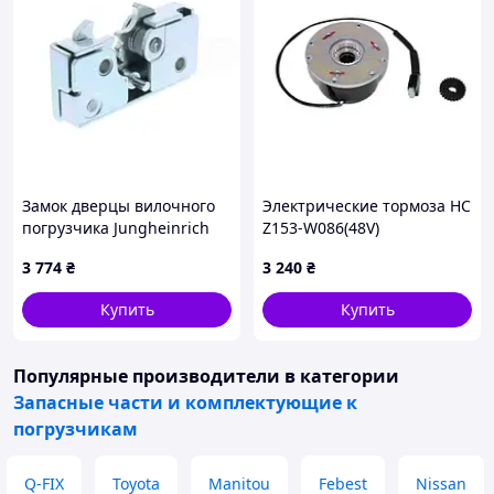
Замок дверцы вилочного
Электрические тормоза HC
погрузчика Jungheinrich
Z153-W086(48V)
51175010
3 774
₴
3 240
₴
Купить
Купить
Популярные производители
в категории
Запасные части и комплектующие к
погрузчикам
Q-FIX
Toyota
Manitou
Febest
Nissan