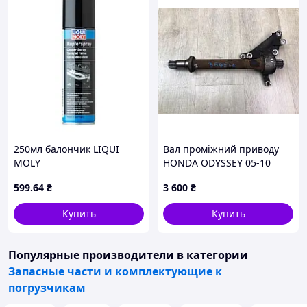
250мл балончик LIQUI
Вал проміжний приводу
MOLY
HONDA ODYSSEY 05-10
44500-SJA-000
599
.64
₴
3 600
₴
Купить
Купить
Популярные производители
в категории
Запасные части и комплектующие к
погрузчикам