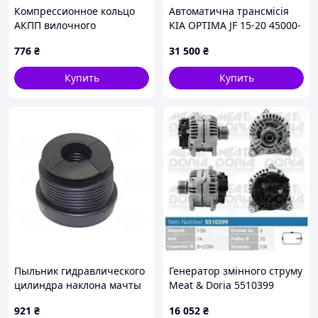
Компрессионное кольцо
Автоматична трансмісія
АКПП вилочного
KIA OPTIMA JF 15-20 45000-
погрузчика Daewoo-
3BYE0
776
₴
31 500
₴
Doosan D180453
Купить
Купить
Пыльник гидравлического
Генератор змінного струму
цилиндра наклона мачты
Meat & Doria 5510399
вилочного погрузчика
921
₴
16 052
₴
Toyota 65592-26620-71