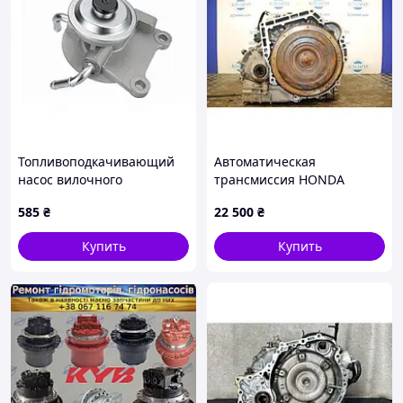
Топливоподкачивающий
Автоматическая
насос вилочного
трансмиссия HONDA
погрузчика Toyota 23302-
ACCORD COUPE 07-12
585
₴
22 500
₴
23440-71
20021-R90-A90
Купить
Купить