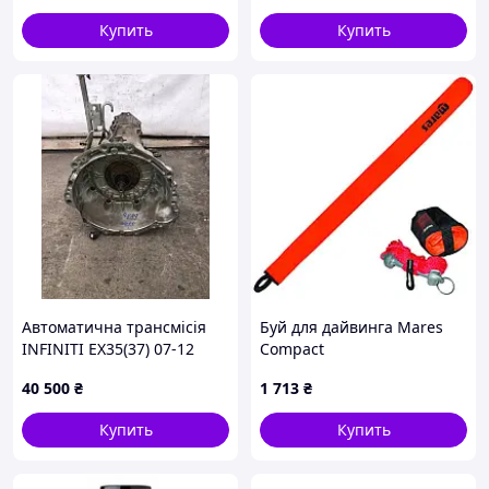
Купить
Купить
Автоматична трансмісія
Буй для дайвинга Mares
INFINITI EX35(37) 07-12
Compact
310C03EX6E
40 500
₴
1 713
₴
Купить
Купить